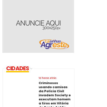
CIDADES
12 horas atrás
Criminosos
usando camisas
da Polícia Civil
invadem Society e
executam homem
a tiros em Vitória