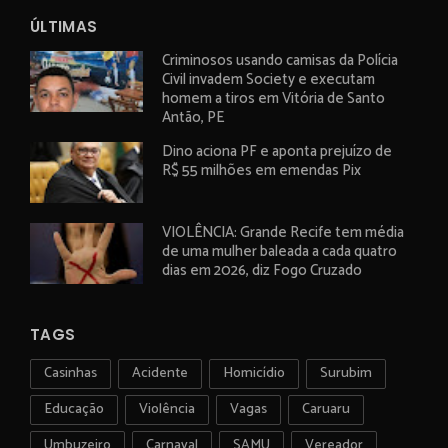
ÚLTIMAS
Criminosos usando camisas da Polícia
Civil invadem Society e executam
homem a tiros em Vitória de Santo
Antão, PE
Dino aciona PF e aponta prejuízo de
R$ 55 milhões em emendas Pix
VIOLÊNCIA: Grande Recife tem média
de uma mulher baleada a cada quatro
dias em 2026, diz Fogo Cruzado
TAGS
Casinhas
Acidente
Homicídio
Surubim
Educação
Violência
Vagas
Caruaru
Umbuzeiro
Carnaval
SAMU
Vereador