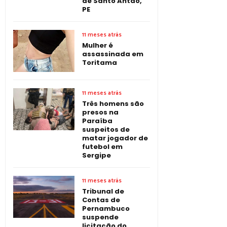
de Santo Antão,
PE
11 meses atrás
Mulher é
assassinada em
Toritama
11 meses atrás
Três homens são
presos na
Paraíba
suspeitos de
matar jogador de
futebol em
Sergipe
11 meses atrás
Tribunal de
Contas de
Pernambuco
suspende
licitação do