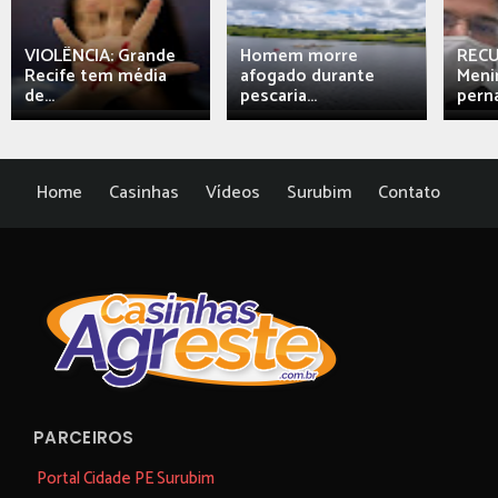
VIOLÊNCIA: Grande
Homem morre
REC
Recife tem média
afogado durante
Meni
de...
pescaria...
perna
Home
Casinhas
Vídeos
Surubim
Contato
PARCEIROS
Portal Cidade PE Surubim