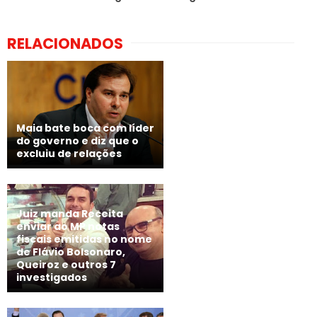
RELACIONADOS
Maia bate boca com líder
do governo e diz que o
excluiu de relações
Juiz manda Receita
enviar ao MP notas
fiscais emitidas no nome
de Flávio Bolsonaro,
Queiroz e outros 7
investigados