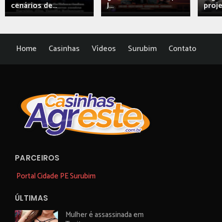
cenários de...
J...
proj
Home
Casinhas
Vídeos
Surubim
Contato
PARCEIROS
Portal Cidade PE Surubim
ÚLTIMAS
Mulher é assassinada em