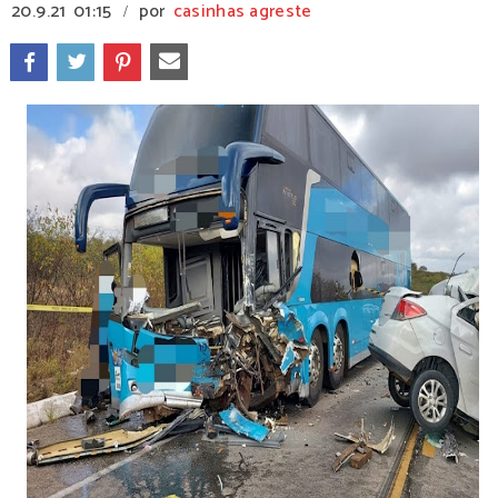
20.9.21
01:15
por
casinhas agreste
/