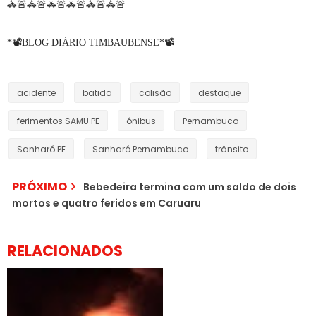
🚓🚨🚓🚨🚓🚨🚓🚨🚓🚨🚓🚨
*📽️BLOG DIÁRIO TIMBAUBENSE*📽️
acidente
batida
colisão
destaque
ferimentos SAMU PE
ônibus
Pernambuco
Sanharó PE
Sanharó Pernambuco
trânsito
PRÓXIMO
Bebedeira termina com um saldo de dois
mortos e quatro feridos em Caruaru
RELACIONADOS