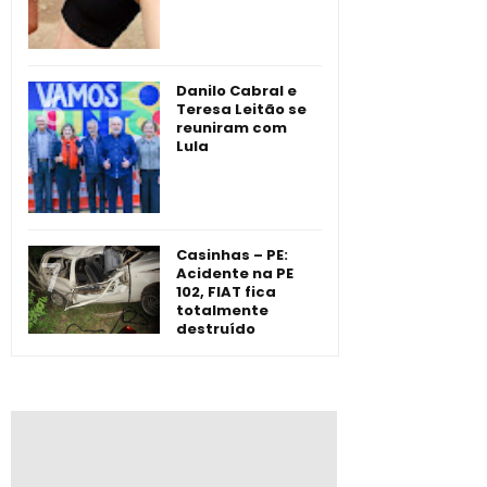
Danilo Cabral e
Teresa Leitão se
reuniram com
Lula
Casinhas – PE:
Acidente na PE
102, FIAT fica
totalmente
destruído