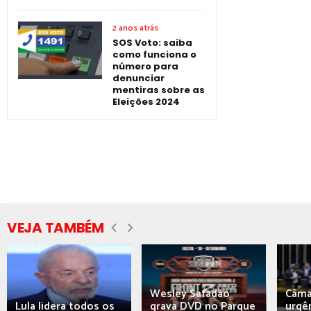
2 anos atrás
SOS Voto: saiba
como funciona o
número para
denunciar
mentiras sobre as
Eleições 2024
VEJA TAMBÉM
Wesley Safadão
Câma
Lula lidera todos os
grava DVD no Parque
urgên