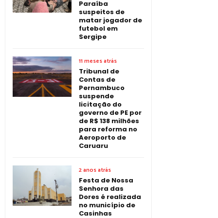
Paraíba
suspeitos de
matar jogador de
futebol em
Sergipe
11 meses atrás
Tribunal de
Contas de
Pernambuco
suspende
licitação do
governo de PE por
de R$ 138 milhões
para reforma no
Aeroporto de
Caruaru
2 anos atrás
Festa de Nossa
Senhora das
Dores é realizada
no município de
Casinhas