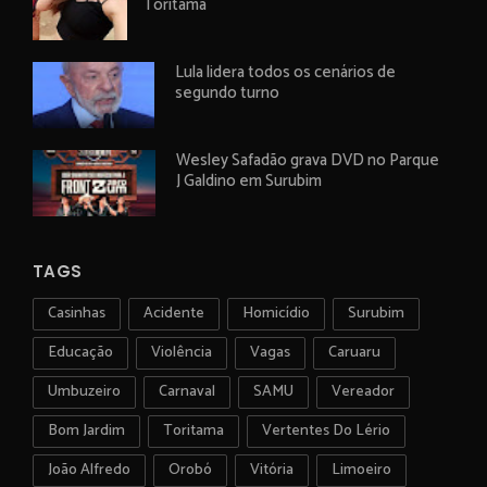
Toritama
Lula lidera todos os cenários de
segundo turno
Wesley Safadão grava DVD no Parque
J Galdino em Surubim
TAGS
Casinhas
Acidente
Homicídio
Surubim
Educação
Violência
Vagas
Caruaru
Umbuzeiro
Carnaval
SAMU
Vereador
Bom Jardim
Toritama
Vertentes Do Lério
João Alfredo
Orobó
Vitória
Limoeiro