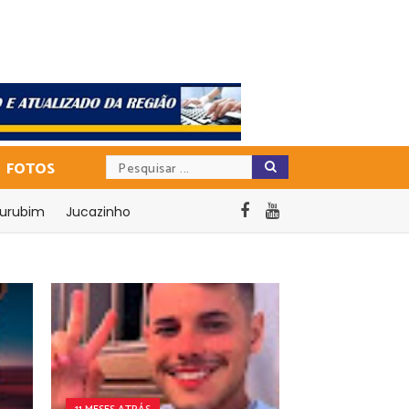
FOTOS
urubim
Jucazinho