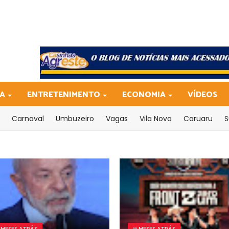
CA
ENTRETENIMENTO
ECONOMIA
VÍDEOS
Carnaval
Umbuzeiro
Vagas
Vila Nova
Caruaru
S