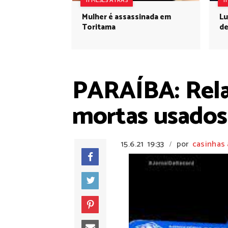
11 MESES ATRÁS
1
Mulher é assassinada em
Lu
Toritama
de
PARAÍBA: Relat
mortas usados 
15.6.21
19:33
por
casinhas 
/