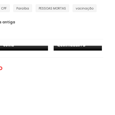
CPF
Paraíba
PESSOAS MORTAS
vacinação
Paraíba registra 59
 antiga
mortes e 1.025 novos
casos de Covid-19
em 24horas. Há
Paraíba registra
vítimas de Natuba,
mais 35 mortes por
Umbuzeiro e
covid
Queimadas PB
O