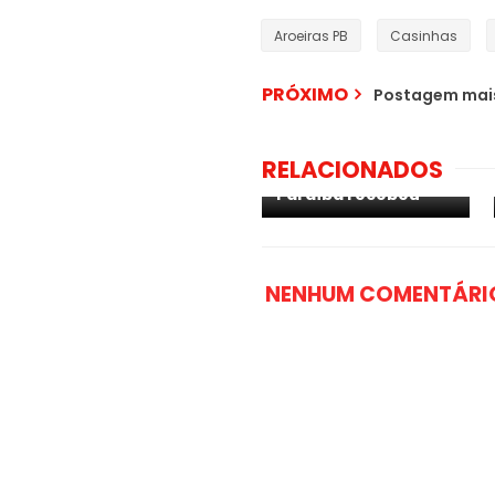
Aroeiras PB
Casinhas
PRÓXIMO
Postagem mais
PARAÍBA: confira
quantas doses de
vacina contra covid-
RELACIONADOS
19 cada município da
Paraíba recebeu
NENHUM COMENTÁRI