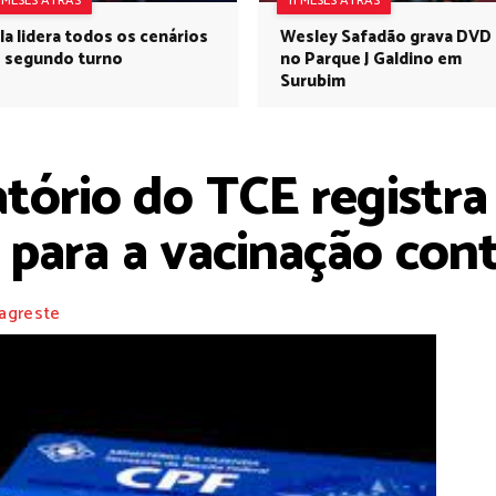
1 MESES ATRÁS
11 MESES ATRÁS
la lidera todos os cenários
Wesley Safadão grava DVD
 segundo turno
no Parque J Galdino em
Surubim
ório do TCE registra
para a vacinação cont
agreste