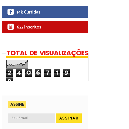
14k Curtidas
622 Inscritos
TOTAL DE VISUALIZAÇÕES
2
4
0
6
7
1
9
9
ASSINE