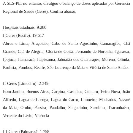
A SES-PE, no entanto, divulgou o balanço de doses aplicadas por Gerência
Regional de Saúde (Geres). Confira abaixo:
Hospitais estaduais: 9.280
I Geres (Recife): 19.617
Abreu e Lima, Araçoiaba, Cabo de Santo Agostinho, Camaragibe, Chã
Grande, Chã de Alegria, Glória de Goitá, Fernando de Noronha, Igarassu,
Ipojuca, Itamaracá, Itapissuma, Jaboatão dos Guararapes, Moreno, Olinda,
Paulista, Pombos, Recife, São Lourenço da Mata e Vitória de Santo Antão.
II Geres (Limoeiro): 2.349
Bom Jardim, Buenos Aires, Carpina, Casinhas, Cumaru, Feira Nova, João
Alfredo, Lagoa de Itaenga, Lagoa do Carro, Limoeiro, Machados, Nazaré
da Mata, Orobó, Passira, Paudalho, Salgadinho, Surubim, Tracunhaém,
Vertente do Lério, Vicência.
III Geres (Palmares): 1.758