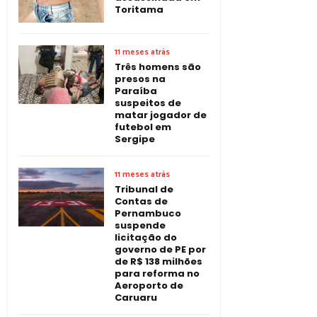
Toritama
11 meses atrás
Três homens são
presos na
Paraíba
suspeitos de
matar jogador de
futebol em
Sergipe
11 meses atrás
Tribunal de
Contas de
Pernambuco
suspende
licitação do
governo de PE por
de R$ 138 milhões
para reforma no
Aeroporto de
Caruaru