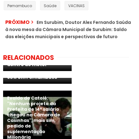
Pernambuco
Saúde
VACINAS
PRÓXIMO
Em Surubim, Doutor Alex Fernando Saúda
à nova mesa da Câmara Municipal de Surubim: Saldo
das eleições municipais e perspectivas de futuro
Mulher sofre infarto
Ocupação de leitos
RELACIONADOS
fulminante e morre
pediátricos para
dentro de motel
doenças respiratórias na
rede pública chega a
83% em Pernambuco
Evaldo do Catolé:
"Nenhum projeto da
Prefeita de 14º salário
chegou na Câmara de
Casinhas", mais sim,
pedido de
suplementação
Milionária