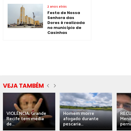
2 anos atrás
Festa de Nossa
Senhora das
Dores é realizada
no município de
Casinhas
VEJA TAMBÉM
VIOLÊNCIA: Grande
Homem morre
REC
Recife tem média
afogado durante
Meni
de...
pescaria...
perna