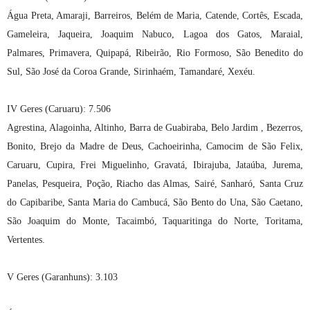
Água Preta, Amaraji, Barreiros, Belém de Maria, Catende, Cortês, Escada,
Gameleira, Jaqueira, Joaquim Nabuco, Lagoa dos Gatos, Maraial,
Palmares, Primavera, Quipapá, Ribeirão, Rio Formoso, São Benedito do
Sul, São José da Coroa Grande, Sirinhaém, Tamandaré, Xexéu.
IV Geres (Caruaru): 7.506
Agrestina, Alagoinha, Altinho, Barra de Guabiraba, Belo Jardim , Bezerros,
Bonito, Brejo da Madre de Deus, Cachoeirinha, Camocim de São Felix,
Caruaru, Cupira, Frei Miguelinho, Gravatá, Ibirajuba, Jataúba, Jurema,
Panelas, Pesqueira, Poção, Riacho das Almas, Sairé, Sanharó, Santa Cruz
do Capibaribe, Santa Maria do Cambucá, São Bento do Una, São Caetano,
São Joaquim do Monte, Tacaimbó, Taquaritinga do Norte, Toritama,
Vertentes.
V Geres (Garanhuns): 3.103