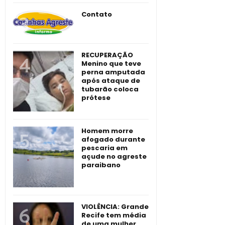
Contato
RECUPERAÇÃO
Menino que teve
perna amputada
após ataque de
tubarão coloca
prótese
Homem morre
afogado durante
pescaria em
açude no agreste
paraibano
VIOLÊNCIA: Grande
Recife tem média
de uma mulher