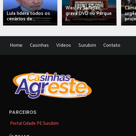
Wesley Safadão
Câma
Lula lidera todos os
grava DVD no Parque
urgên
cenários de...
J...
proj
Home
Casinhas
Vídeos
Surubim
Contato
PARCEIROS
Portal Cidade PE Surubim