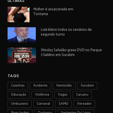
ÚLTIMAS
Mulher é assassinada em
Toritama
Lula lidera todos os cenários de
segundo turno
Wesley Safadão grava DVD no Parque
J Galdino em Surubim
TAGS
Casinhas
Acidente
Homicídio
Surubim
Educação
Violência
Vagas
Caruaru
Umbuzeiro
Carnaval
SAMU
Vereador
Bom Jardim
Toritama
Vertentes Do Lério