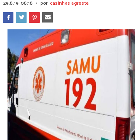
29.8.19
08:18
por
casinhas agreste
/