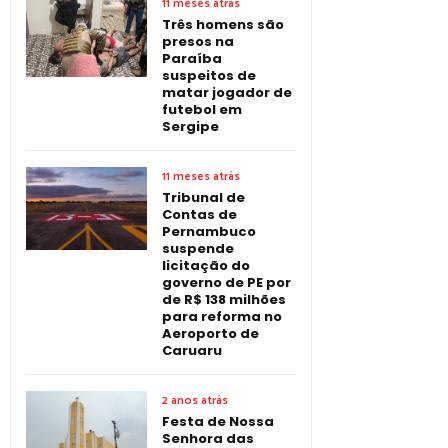
11 meses atrás
Três homens são
presos na
Paraíba
suspeitos de
matar jogador de
futebol em
Sergipe
11 meses atrás
Tribunal de
Contas de
Pernambuco
suspende
licitação do
governo de PE por
de R$ 138 milhões
para reforma no
Aeroporto de
Caruaru
2 anos atrás
Festa de Nossa
Senhora das