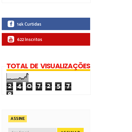
14k Curtidas
622 Inscritos
TOTAL DE VISUALIZAÇÕES
2
4
0
7
2
5
7
8
ASSINE