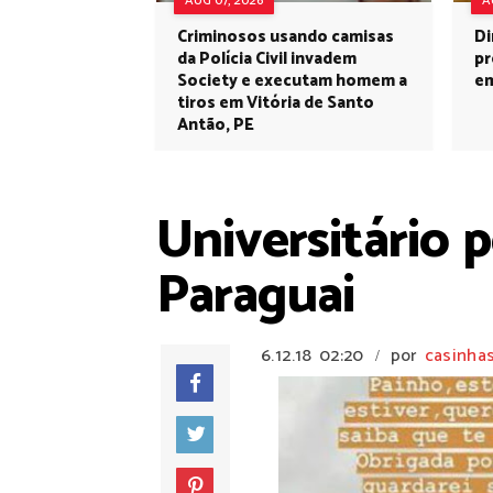
AUG 07, 2026
A
Criminosos usando camisas
Di
da Polícia Civil invadem
pr
Society e executam homem a
em
tiros em Vitória de Santo
Antão, PE
Universitário
Paraguai
6.12.18
02:20
por
casinha
/