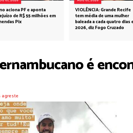
UG 07, 2026
AUG 07, 2026
no aciona PF e aponta
VIOLÊNCIA: Grande Recife
ejuízo de R$ 55 milhões em
tem média de uma mulher
endas Pix
baleada a cada quatro dias
2026, diz Fogo Cruzado
 pernambucano é enco
s agreste