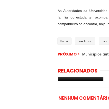
As Autoridades da Universida
família [do estudante], acompa
companheiro se encontra, hoje, 
Brasil
medicina
mort
PRÓXIMO
Municípios aut
Anonymous declara
guerra a Bolsonaro e
RELACIONADOS
convoca atos em 7
de setembro
NENHUM COMENTÁRI