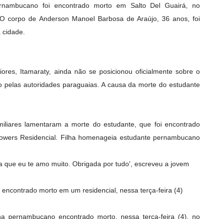
rnambucano foi encontrado morto em Salto Del Guairá, no
). O corpo de Anderson Manoel Barbosa de Araújo, 36 anos, foi
 cidade.
iores, Itamaraty, ainda não se posicionou oficialmente sobre o
o pelas autoridades paraguaias. A causa da morte do estudante
miliares lamentaram a morte do estudante, que foi encontrado
wers Residencial. Filha homenageia estudante pernambucano
iba que eu te amo muito. Obrigada por tudo', escreveu a jovem
 encontrado morto em um residencial, nessa terça-feira (4)
na pernambucano encontrado morto, nessa terça-feira (4), no