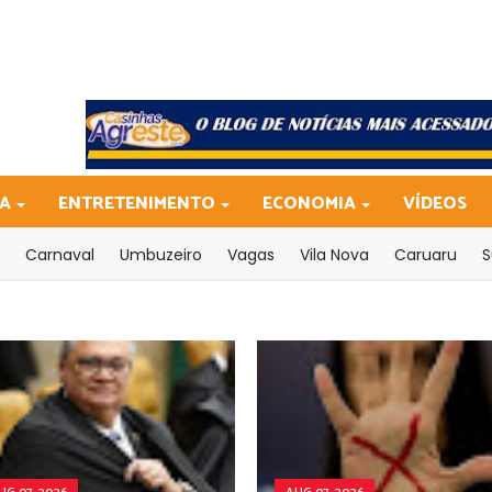
CA
ENTRETENIMENTO
ECONOMIA
VÍDEOS
Carnaval
Umbuzeiro
Vagas
Vila Nova
Caruaru
S