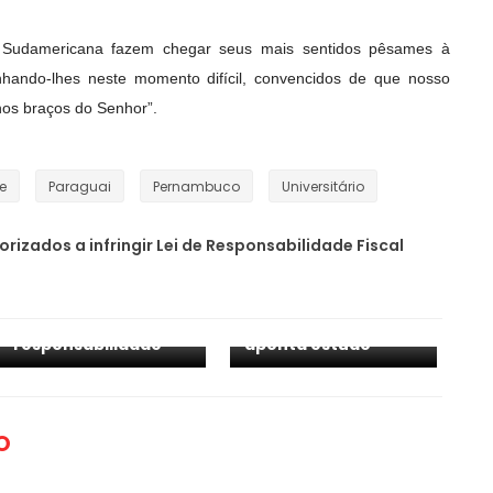
d Sudamericana fazem chegar seus mais sentidos pêsames à
nhando-lhes neste momento difícil, convencidos de que nosso
nos braços do Senhor”.
e
Paraguai
Pernambuco
Universitário
O PLANETA CHORA:
orizados a infringir Lei de Responsabilidade Fiscal
Queimadas
Fux diz que ninguém
mataram 17 milhões
fechará o STF e que
de animais
desprezar decisão
vertebrados no
judicial é crime de
Pantanal em 2020,
responsabilidade
aponta estudo
O