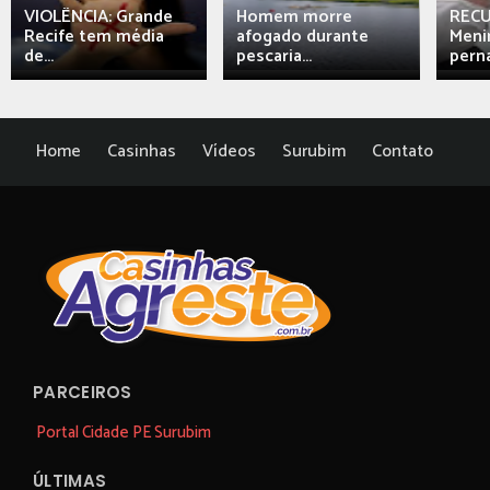
VIOLÊNCIA: Grande
Homem morre
REC
Recife tem média
afogado durante
Meni
de...
pescaria...
perna
Home
Casinhas
Vídeos
Surubim
Contato
PARCEIROS
Portal Cidade PE Surubim
ÚLTIMAS