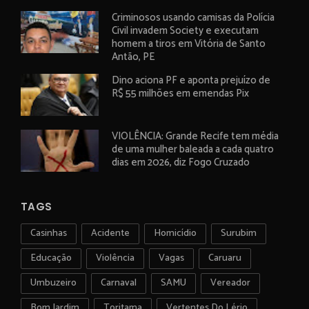
Criminosos usando camisas da Polícia
Civil invadem Society e executam
homem a tiros em Vitória de Santo
Antão, PE
Dino aciona PF e aponta prejuízo de
R$ 55 milhões em emendas Pix
VIOLÊNCIA: Grande Recife tem média
de uma mulher baleada a cada quatro
dias em 2026, diz Fogo Cruzado
TAGS
Casinhas
Acidente
Homicídio
Surubim
Educação
Violência
Vagas
Caruaru
Umbuzeiro
Carnaval
SAMU
Vereador
Bom Jardim
Toritama
Vertentes Do Lério