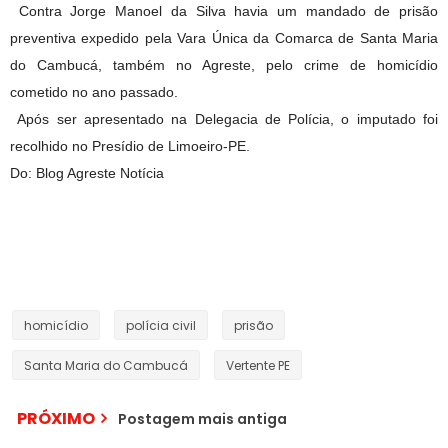
Contra Jorge Manoel da Silva havia um mandado de prisão
preventiva expedido pela Vara Única da Comarca de Santa Maria
do Cambucá, também no Agreste, pelo crime de homicídio
cometido no ano passado.
Após ser apresentado na Delegacia de Polícia, o imputado foi
recolhido no Presídio de Limoeiro-PE.
Do: Blog Agreste Notícia
homicídio
polícia civil
prisão
Santa Maria do Cambucá
Vertente PE
PRÓXIMO
Movimento pró
Postagem mais antiga
Universidade Pública no