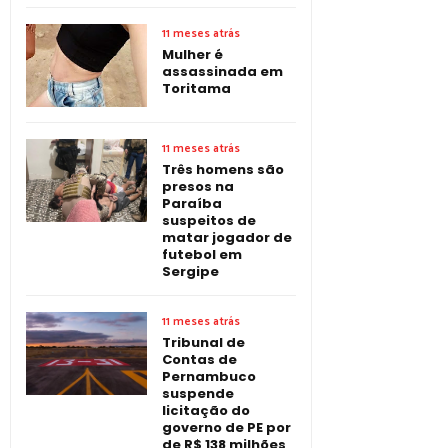
11 meses atrás
Mulher é
assassinada em
Toritama
11 meses atrás
Três homens são
presos na
Paraíba
suspeitos de
matar jogador de
futebol em
Sergipe
11 meses atrás
Tribunal de
Contas de
Pernambuco
suspende
licitação do
governo de PE por
de R$ 138 milhões