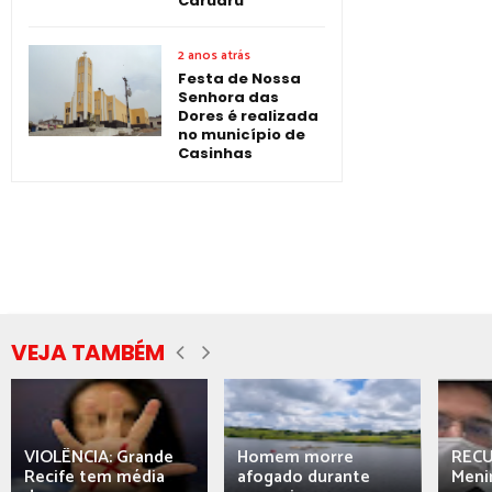
Caruaru
2 anos atrás
Festa de Nossa
Senhora das
Dores é realizada
no município de
Casinhas
VEJA TAMBÉM
VIOLÊNCIA: Grande
Homem morre
REC
Recife tem média
afogado durante
Meni