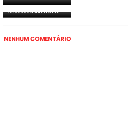
CASINHAS: Germano
Marceneiro de Casinhas
foi encontrado morto
NENHUM COMENTÁRIO