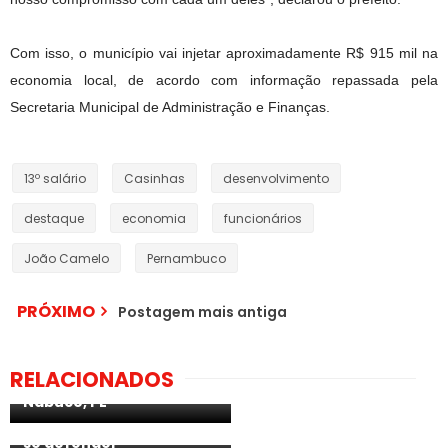
Com isso, o município vai injetar aproximadamente R$ 915 mil na
economia local, de acordo com informação repassada pela
Secretaria Municipal de Administração e Finanças.
13º salário
Casinhas
desenvolvimento
destaque
economia
funcionários
João Camelo
Pernambuco
PRÓXIMO
Postagem mais antiga
Homem é assassinado
com golpes de faca
Homem leva facada na
RELACIONADOS
peixeira em Joaquim
cabeça após tentar
Nabuco, PE
matar companheira, que
revidou agressão para
se defender