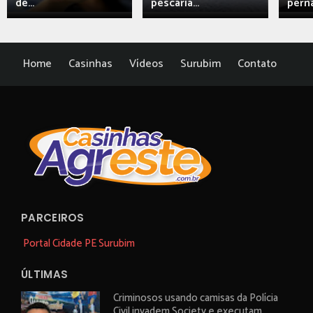
de...
pescaria...
perna
Home
Casinhas
Vídeos
Surubim
Contato
PARCEIROS
Portal Cidade PE Surubim
ÚLTIMAS
Criminosos usando camisas da Polícia
Civil invadem Society e executam