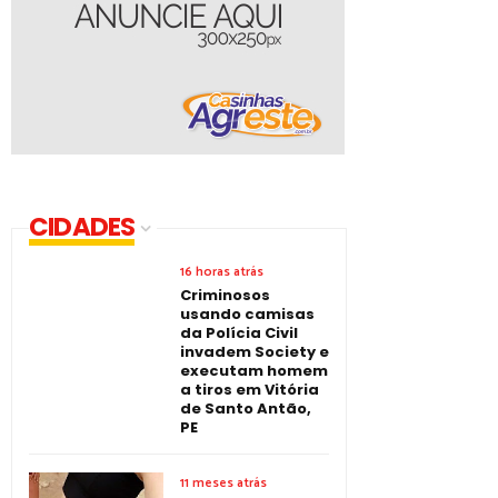
CIDADES
16 horas atrás
Criminosos
usando camisas
da Polícia Civil
invadem Society e
executam homem
a tiros em Vitória
de Santo Antão,
PE
11 meses atrás