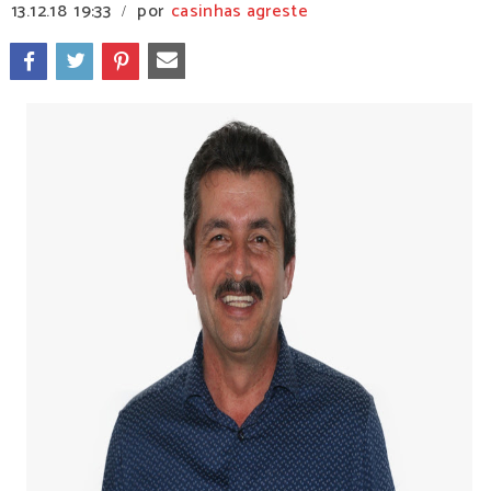
13.12.18
19:33
por
casinhas agreste
/