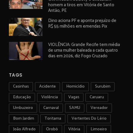
homem a tiros em Vitória de Santo
Antão, PE
Dino aciona PF e aponta prejuízo de
R$ 55 milhões em emendas Pix
VIOLÊNCIA: Grande Recife tem média
de uma mulher baleada a cada quatro
dias em 2026, diz Fogo Cruzado
TAGS
Casinhas
Acidente
Homicídio
Surubim
Educação
Violência
Vagas
Caruaru
Umbuzeiro
Carnaval
SAMU
Vereador
Bom Jardim
Toritama
Vertentes Do Lério
João Alfredo
Orobó
Vitória
Limoeiro