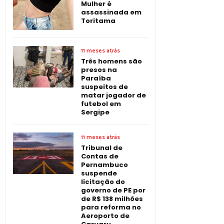
Mulher é
assassinada em
Toritama
11 meses atrás
Três homens são
presos na
Paraíba
suspeitos de
matar jogador de
futebol em
Sergipe
11 meses atrás
Tribunal de
Contas de
Pernambuco
suspende
licitação do
governo de PE por
de R$ 138 milhões
para reforma no
Aeroporto de