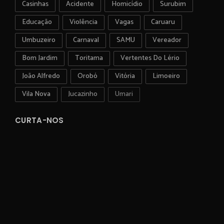
Casinhas
Acidente
Homicídio
Surubim
Educação
Violência
Vagas
Caruaru
Umbuzeiro
Carnaval
SAMU
Vereador
Bom Jardim
Toritama
Vertentes Do Lério
João Alfredo
Orobó
Vitória
Limoeiro
Vila Nova
Jucazinho
Umari
CURTA-NOS