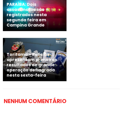
PARAÍBA: Dois
assassinatos são
registrados nesta
segunda feira em
Campina Grande
Toritama – Polícias
apresentam primeiros
resultados de grande
operação deflagrada
nesta sexta-feira
NENHUM COMENTÁRIO