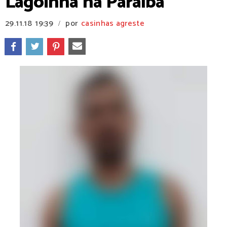
Lagoinha na Paraíba
29.11.18
19:39
por
casinhas agreste
/