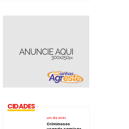
CIDADES
um dia atrás
Criminosos
usando camisas