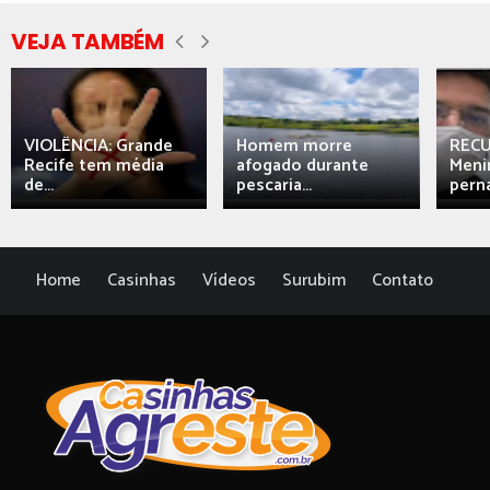
VEJA TAMBÉM
VIOLÊNCIA: Grande
Homem morre
REC
Recife tem média
afogado durante
Meni
de...
pescaria...
perna
Home
Casinhas
Vídeos
Surubim
Contato