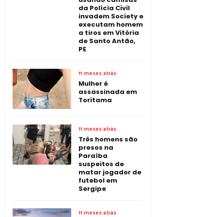
da Polícia Civil
invadem Society e
executam homem
a tiros em Vitória
de Santo Antão,
PE
11 meses atrás
Mulher é
assassinada em
Toritama
11 meses atrás
Três homens são
presos na
Paraíba
suspeitos de
matar jogador de
futebol em
Sergipe
11 meses atrás