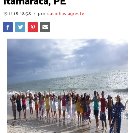
Itamaracá, PE
19.11.18
18:58
por
casinhas agreste
/