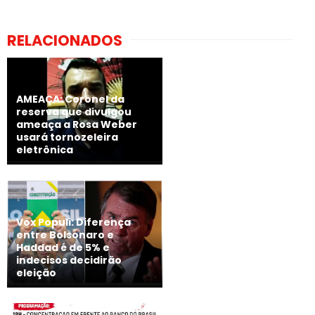
RELACIONADOS
AMEAÇA: Coronel da
reserva que divulgou
ameaça a Rosa Weber
usará tornozeleira
eletrônica
Vox Populi: Diferença
entre Bolsonaro e
Haddad é de 5% e
indecisos decidirão
eleição