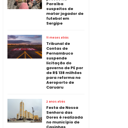
Paraíba
suspeitos de
matar jogador de
futebol em
Sergipe
11 meses atrás
Tribunal de
Contas de
Pernambuco
suspende
licitação do
governo de PE por
de R$ 138 milhões
para reforma no
Aeroporto de
Caruaru
2 anos atrás
Festa de Nossa
Senhora das
Dores é realizada
no município de
Casinhas