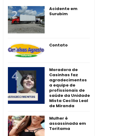
Acidente em
Surubim
Contato
Moradora de
Casinhas faz
agradecimentos
a equipe de
profissionais de
saúde da Unidade
Mista Cecília Leal
de Miranda
Mulher é
assassinada em
Toritama