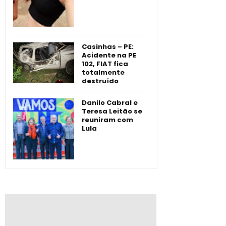
Casinhas – PE:
Acidente na PE
102, FIAT fica
totalmente
destruído
Danilo Cabral e
Teresa Leitão se
reuniram com
Lula