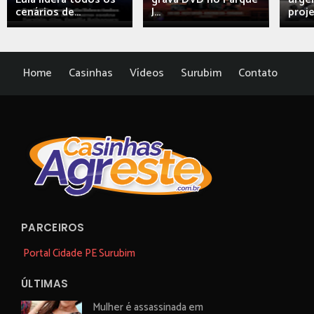
cenários de...
J...
proj
Home
Casinhas
Vídeos
Surubim
Contato
PARCEIROS
Portal Cidade PE Surubim
ÚLTIMAS
Mulher é assassinada em