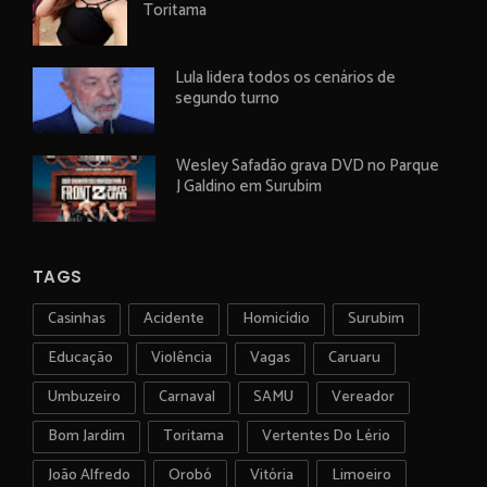
Toritama
Lula lidera todos os cenários de
segundo turno
Wesley Safadão grava DVD no Parque
J Galdino em Surubim
TAGS
Casinhas
Acidente
Homicídio
Surubim
Educação
Violência
Vagas
Caruaru
Umbuzeiro
Carnaval
SAMU
Vereador
Bom Jardim
Toritama
Vertentes Do Lério
João Alfredo
Orobó
Vitória
Limoeiro