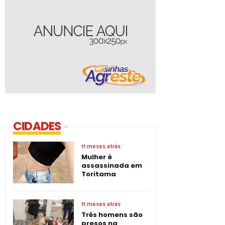
CIDADES
11 meses atrás
Mulher é
assassinada em
Toritama
11 meses atrás
Três homens são
presos na