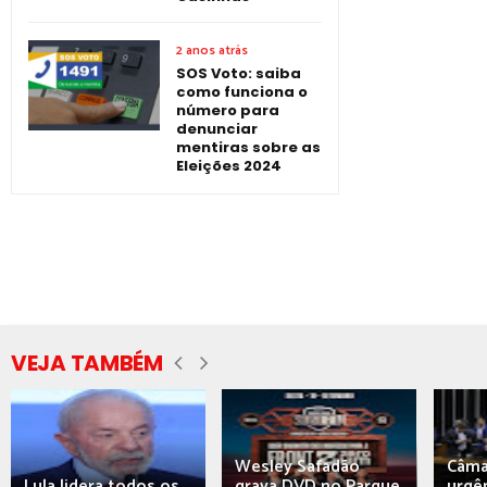
2 anos atrás
SOS Voto: saiba
como funciona o
número para
denunciar
mentiras sobre as
Eleições 2024
VEJA TAMBÉM
Wesley Safadão
Câma
Lula lidera todos os
grava DVD no Parque
urgên