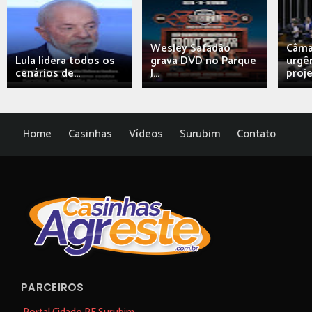
Wesley Safadão
Câma
Lula lidera todos os
grava DVD no Parque
urgên
cenários de...
J...
proj
Home
Casinhas
Vídeos
Surubim
Contato
PARCEIROS