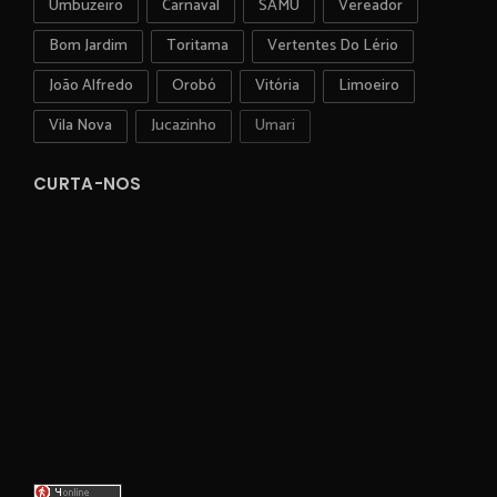
Umbuzeiro
Carnaval
SAMU
Vereador
Bom Jardim
Toritama
Vertentes Do Lério
João Alfredo
Orobó
Vitória
Limoeiro
Vila Nova
Jucazinho
Umari
CURTA-NOS