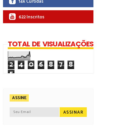
14k Curtidas
622 Inscritos
TOTAL DE VISUALIZAÇÕES
2
4
0
6
8
7
8
5
ASSINE