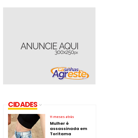
CIDADES
11 meses atrás
Mulher é
assassinada em
Toritama