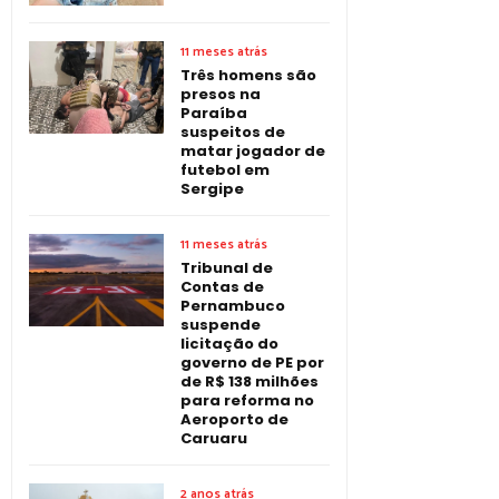
11 meses atrás
Três homens são
presos na
Paraíba
suspeitos de
matar jogador de
futebol em
Sergipe
11 meses atrás
Tribunal de
Contas de
Pernambuco
suspende
licitação do
governo de PE por
de R$ 138 milhões
para reforma no
Aeroporto de
Caruaru
2 anos atrás