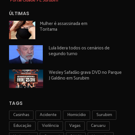
Portal Cidade PE Surubim
ÚLTIMAS
Mulher é assassinada em
Toritama
Lula lidera todos os cenários de
segundo turno
Wesley Safadão grava DVD no Parque
J Galdino em Surubim
TAGS
Casinhas
Acidente
Homicídio
Surubim
Educação
Violência
Vagas
Caruaru