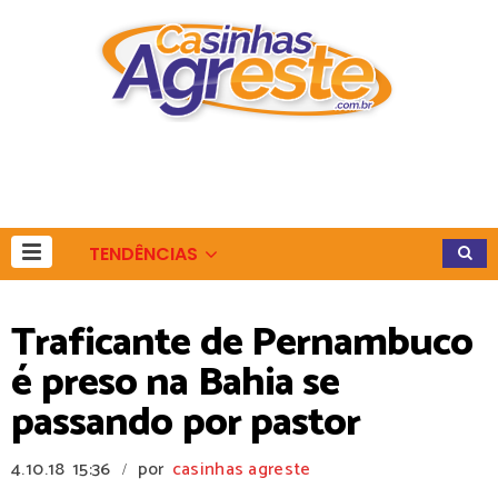
TENDÊNCIAS
Traficante de Pernambuco
é preso na Bahia se
passando por pastor
4.10.18
15:36
por
casinhas agreste
/