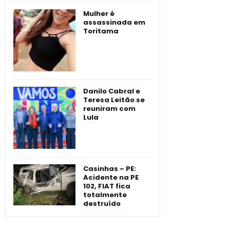
Mulher é
assassinada em
Toritama
Danilo Cabral e
Teresa Leitão se
reuniram com
Lula
Casinhas – PE:
Acidente na PE
102, FIAT fica
totalmente
destruído