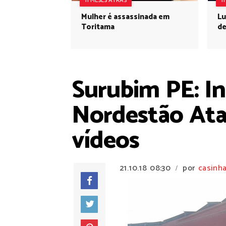
11 MESES ATRÁS
1
Mulher é assassinada em
Lu
Toritama
de
Surubim PE: I
Nordestão Atac
vídeos
21.10.18
08:30
por
casinha
/