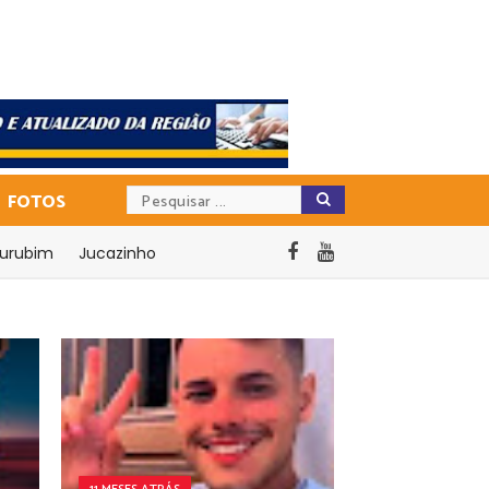
FOTOS
urubim
Jucazinho