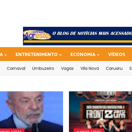
CA
ENTRETENIMENTO
ECONOMIA
VÍDEOS
Carnaval
Umbuzeiro
Vagas
Vila Nova
Caruaru
S