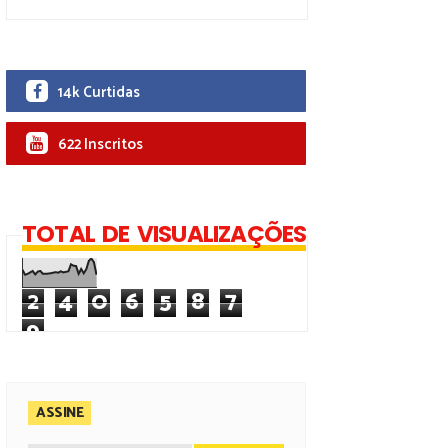
14k Curtidas
622 Inscritos
TOTAL DE VISUALIZAÇÕES
2
4
0
6
5
8
7
9
ASSINE