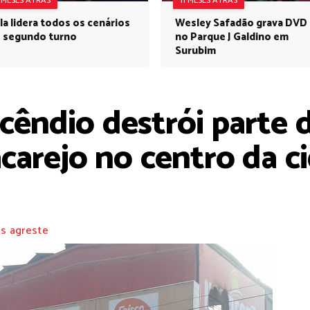
1 MESES ATRÁS
11 MESES ATRÁS
la lidera todos os cenários
Wesley Safadão grava DVD
 segundo turno
no Parque J Galdino em
Surubim
ncêndio destrói parte
arejo no centro da ci
s agreste