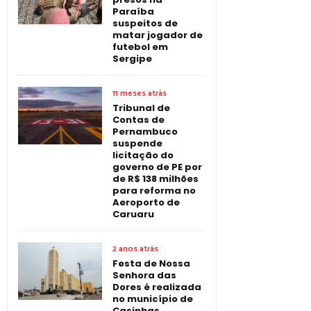
Paraíba
suspeitos de
matar jogador de
futebol em
Sergipe
11 meses atrás
Tribunal de
Contas de
Pernambuco
suspende
licitação do
governo de PE por
de R$ 138 milhões
para reforma no
Aeroporto de
Caruaru
2 anos atrás
Festa de Nossa
Senhora das
Dores é realizada
no município de
Casinhas