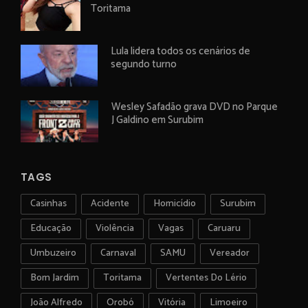
Toritama
Lula lidera todos os cenários de
segundo turno
Wesley Safadão grava DVD no Parque
J Galdino em Surubim
TAGS
Casinhas
Acidente
Homicídio
Surubim
Educação
Violência
Vagas
Caruaru
Umbuzeiro
Carnaval
SAMU
Vereador
Bom Jardim
Toritama
Vertentes Do Lério
João Alfredo
Orobó
Vitória
Limoeiro