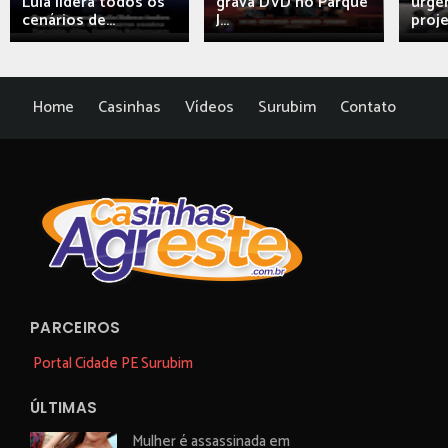
Lula lidera todos os
grava DVD no Parque
urgên
cenários de...
J...
proj
Home
Casinhas
Vídeos
Surubim
Contato
PARCEIROS
Portal Cidade PE Surubim
ÚLTIMAS
Mulher é assassinada em