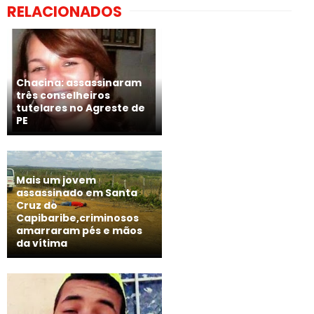
RELACIONADOS
Chacina: assassinaram
três conselheiros
tutelares no Agreste de
PE
Mais um jovem
assassinado em Santa
Cruz do
Capibaribe,criminosos
amarraram pés e mãos
da vítima