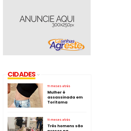
CIDADES
11 meses atrás
Mulher é
assassinada em
Toritama
11 meses atrás
Três homens são
presos na