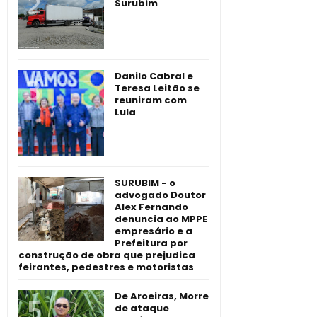
Surubim
Danilo Cabral e
Teresa Leitão se
reuniram com
Lula
SURUBIM - o
advogado Doutor
Alex Fernando
denuncia ao MPPE
empresário e a
Prefeitura por
construção de obra que prejudica
feirantes, pedestres e motoristas
De Aroeiras, Morre
de ataque