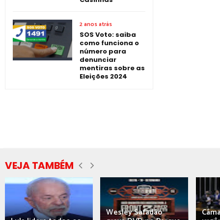
2 anos atrás
SOS Voto: saiba
como funciona o
número para
denunciar
mentiras sobre as
Eleições 2024
VEJA TAMBÉM
Wesley Safadão
Câma