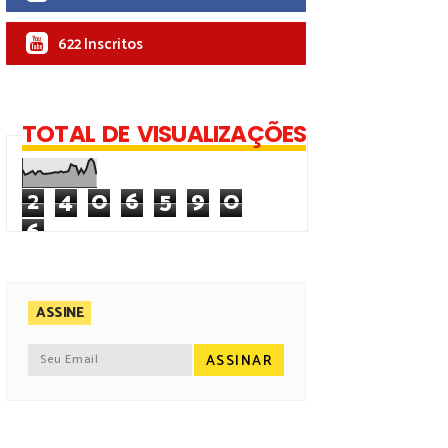
622 Inscritos
TOTAL DE VISUALIZAÇÕES
2
4
0
6
5
9
0
6
ASSINE