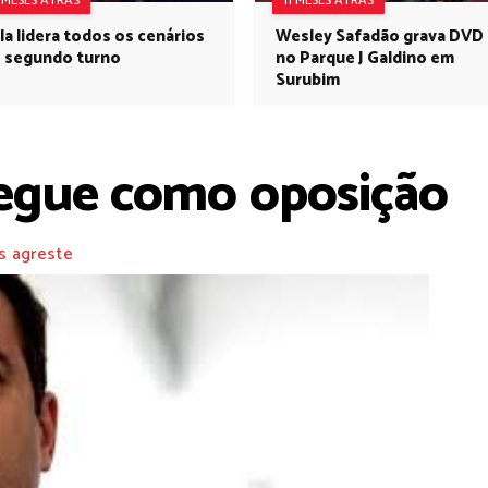
1 MESES ATRÁS
11 MESES ATRÁS
la lidera todos os cenários
Wesley Safadão grava DVD
 segundo turno
no Parque J Galdino em
Surubim
egue como oposição
s agreste