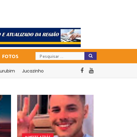
FOTOS
urubim
Jucazinho