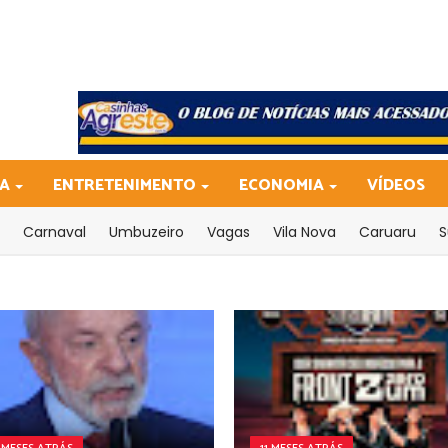
CA
ENTRETENIMENTO
ECONOMIA
VÍDEOS
Carnaval
Umbuzeiro
Vagas
Vila Nova
Caruaru
S