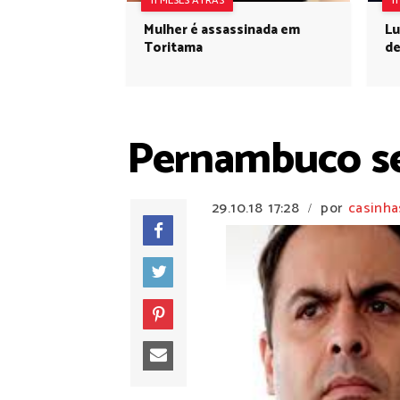
11 MESES ATRÁS
1
Mulher é assassinada em
Lu
Toritama
de
Pernambuco s
29.10.18
17:28
por
casinha
/