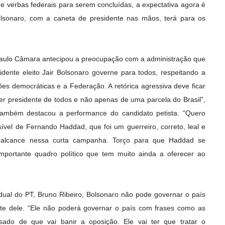
e verbas federais para serem concluídas, a expectativa agora é
olsonaro, com a caneta de presidente nas mãos, terá para os
aulo Câmara antecipou a preocupação com a administração que
sidente eleito Jair Bolsonaro governe para todos, respeitando a
ções democráticas e a Federação. A retórica agressiva deve ficar
er presidente de todos e não apenas de uma parcela do Brasil”,
 também destacou a performance do candidato petista. “Quero
ível de Fernando Haddad, que foi um guerreiro, correto, leal e
 alcance nessa curta campanha. Torço para que Haddad se
mportante quadro político que tem muito ainda a oferecer ao
dual do PT, Bruno Ribeiro, Bolsonaro não pode governar o país
nte dele. “Ele não poderá governar o país com frases como as
ado de que vai banir a oposição. Ele vai ter que tratar o