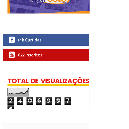
14k Curtidas
622 Inscritos
TOTAL DE VISUALIZAÇÕES
2
4
0
6
9
9
7
6