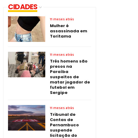
CIDADES
11 meses atrás
Mulher é
assassinada em
Toritama
11 meses atrás
Três homens são
presos na
Paraíba
suspeitos de
matar jogador de
futebol em
Sergipe
11 meses atrás
Tribunal de
Contas de
Pernambuco
suspende
licitação do