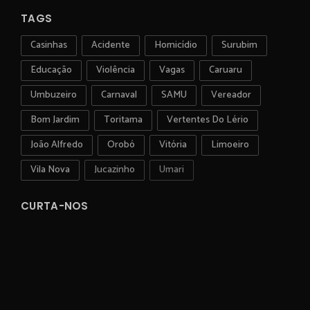
TAGS
Casinhas
Acidente
Homicídio
Surubim
Educação
Violência
Vagas
Caruaru
Umbuzeiro
Carnaval
SAMU
Vereador
Bom Jardim
Toritama
Vertentes Do Lério
João Alfredo
Orobó
Vitória
Limoeiro
Vila Nova
Jucazinho
Umari
CURTA-NOS