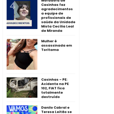
Moradora de
Casinhas faz
agradecimentos
a equipe de
profissionais de
saúde da Unidade
Mista Cecília Leal
de Miranda
Mulher é
assassinada em
Toritama
Casinhas – PE:
Acidente na PE
102, FIAT fica
totalmente
destruído
Danilo Cabral e
Teresa Leitão se