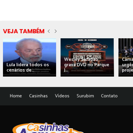
VEJA TAMBÉM
Wesley Safadão
Câma
Lula lidera todos os
grava DVD no Parque
urgên
cenários de...
J...
proj
Home
Casinhas
Vídeos
Surubim
Contato