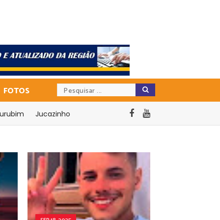
FOTOS
urubim
Jucazinho