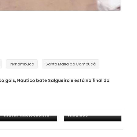
Pernambuco
Santa Maria do Cambucá
o gols, Náutico bate Salgueiro e está na final do
Pernambuco
convoca 900
profissionais de
Em PE, Polícia Civil
saúde e abre
prende acusado de
seleção para 60
matar adolescente
médicos