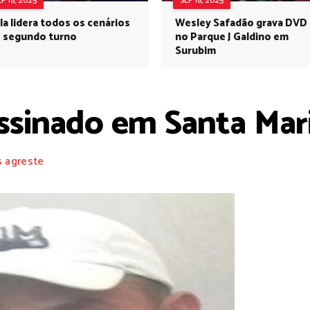
EP 18, 2025
SEP 18, 2025
la lidera todos os cenários
Wesley Safadão grava DVD
 segundo turno
no Parque J Galdino em
Surubim
sinado em Santa Mar
s agreste