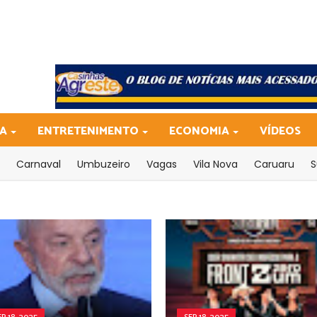
CA
ENTRETENIMENTO
ECONOMIA
VÍDEOS
Carnaval
Umbuzeiro
Vagas
Vila Nova
Caruaru
S