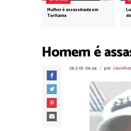
SEP 18, 2025
S
Mulher é assassinada em
Lu
Toritama
de
Homem é assas
26.3.18
06:24
por
casinha
/