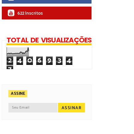
622 Inscritos
TOTAL DE VISUALIZAÇÕES
2
4
0
6
9
3
4
7
ASSINE