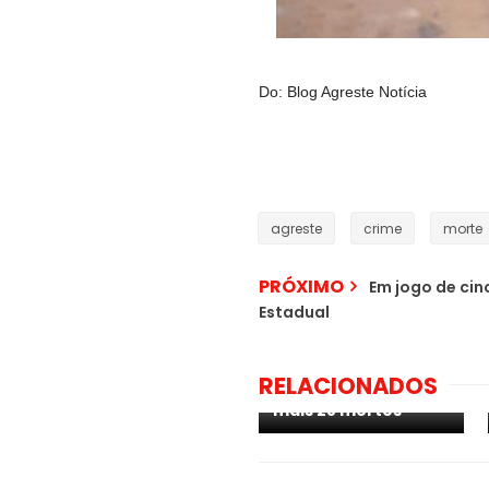
Do: Blog Agreste Notícia
agreste
crime
morte
PRÓXIMO
Em jogo de cinc
Estadual
Pernambuco
confirma 1.915 novos
casos da Covid-19 e
RELACIONADOS
o registro oficial de
mais 28 mortes