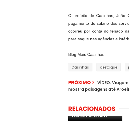
O prefeito de Casinhas, João C
pagamento do salário dos servi
ocorreu por conta do feriado 
para saque nas agências e lotér
Blog Mais Casinhas
Casinhas
destaque
PRÓXIMO
VÍDEO: Viagem
mostra paisagens até Aroeir
O cantor Edyli Silva
volta a realizar show
em Aroeiras neste
sábado 21/05, no
RELACIONADOS
parque Parque
Haras Pai & Filho