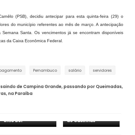
amêlo (PSB), decidiu antecipar para esta quinta-feira (29) o
dores do município referentes ao mês de março. A antecipação
da Semana Santa. Os vencimentos já se encontram disponíveis
icas da Caixa Econômica Federal.
pagamento
Pernambuco
salário
servidores
 saindo de Campina Grande, passando por Queimadas,
as, na Paraíba
CASINHAS- Micro-
ônibus de circo
Tereza Leitão é
capota e deixa
recebida por
feridos na PE-102, no
lideranças politicas
Sítio Boi
de Casinhas