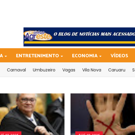
CA
ENTRETENIMENTO
ECONOMIA
VÍDEOS
Carnaval
Umbuzeiro
Vagas
Vila Nova
Caruaru
S