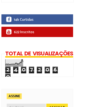
14k Curtidas
622 Inscritos
TOTAL DE VISUALIZAÇÕES
2
4
0
7
2
0
6
0
ASSINE