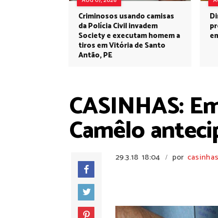
AUG 07, 2026
A
Criminosos usando camisas
Di
da Polícia Civil invadem
pr
Society e executam homem a
em
tiros em Vitória de Santo
Antão, PE
CASINHAS: Em 
Camêlo anteci
29.3.18
18:04
por
casinhas
/