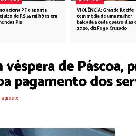
UG 07, 2026
AUG 07, 2026
no aciona PF e aponta
VIOLÊNCIA: Grande Recife
ejuízo de R$ 55 milhões em
tem média de uma mulher
endas Pix
baleada a cada quatro dias
2026, diz Fogo Cruzado
véspera de Páscoa, pr
pa pagamento dos ser
 agreste