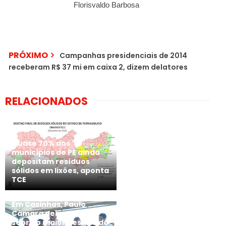
Florisvaldo Barbosa
PRÓXIMO
Campanhas presidenciais de 2014
receberam R$ 37 mi em caixa 2, dizem delatores
RELACIONADOS
Quase 70% dos
municípios de PE ainda
depositam resíduos
sólidos em lixões, aponta
TCE
Em Casinhas, Paulo
Câmara deixa recado
sobre o maior desafio do