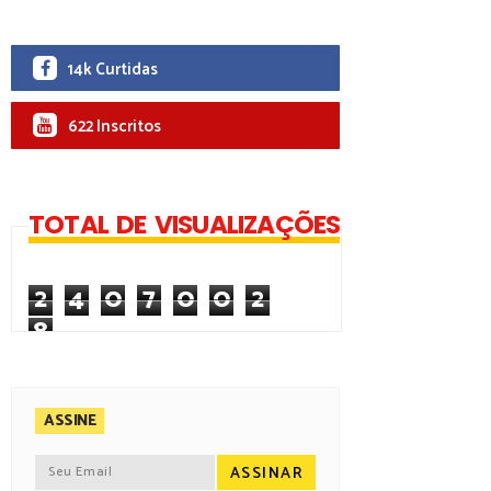
14k Curtidas
622 Inscritos
TOTAL DE VISUALIZAÇÕES
2
4
0
7
0
0
2
8
ASSINE