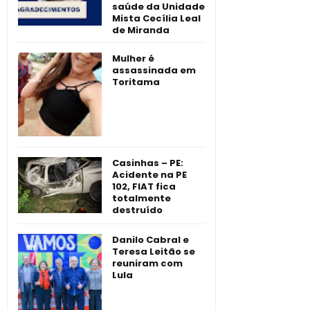
saúde da Unidade
Mista Cecília Leal
de Miranda
Mulher é
assassinada em
Toritama
Casinhas – PE:
Acidente na PE
102, FIAT fica
totalmente
destruído
Danilo Cabral e
Teresa Leitão se
reuniram com
Lula