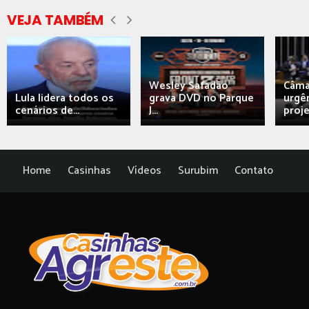
VEJA TAMBÉM
Wesley Safadão
Câma
Lula lidera todos os
grava DVD no Parque
urgên
cenários de...
J...
proj
Home
Casinhas
Vídeos
Surubim
Contato