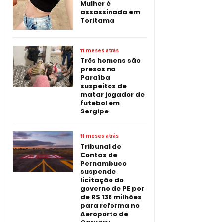
Mulher é
assassinada em
Toritama
11 meses atrás
Três homens são
presos na
Paraíba
suspeitos de
matar jogador de
futebol em
Sergipe
11 meses atrás
Tribunal de
Contas de
Pernambuco
suspende
licitação do
governo de PE por
de R$ 138 milhões
para reforma no
Aeroporto de