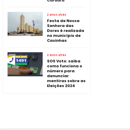
Caruaru
2 anos atrás
Festa de Nossa
Senhora das
Dores é realizada
no município de
Casinhas
2 anos atrás
SOS Voto: saiba
como funciona o
número para
denunciar
mentiras sobre as
Eleições 2024