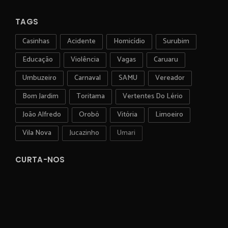
TAGS
Casinhas
Acidente
Homicídio
Surubim
Educação
Violência
Vagas
Caruaru
Umbuzeiro
Carnaval
SAMU
Vereador
Bom Jardim
Toritama
Vertentes Do Lério
João Alfredo
Orobó
Vitória
Limoeiro
Vila Nova
Jucazinho
Umari
CURTA-NOS