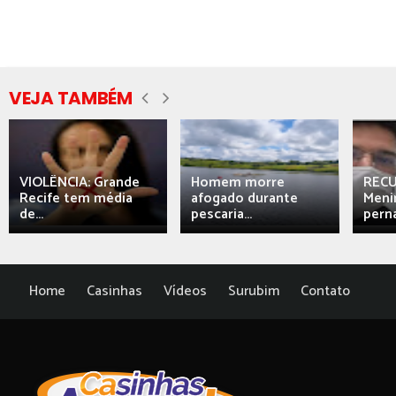
VEJA TAMBÉM
VIOLÊNCIA: Grande
Homem morre
REC
Recife tem média
afogado durante
Meni
de...
pescaria...
perna
Home
Casinhas
Vídeos
Surubim
Contato