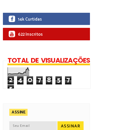
14k Curtidas
622 Inscritos
TOTAL DE VISUALIZAÇÕES
2
4
0
7
8
5
7
5
ASSINE