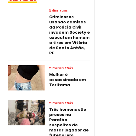
3 dias atrás
Criminosos
usando camisas
da Polícia Civil
invadem Society e
executam homem
a tiros em Vitória
de Santo Antão,
PE
11 meses atrás
Mulher é
assassinada em
Toritama
11 meses atrás
Três homens são
presos na
Paraíba
suspeitos de
matar jogador de
futebol em