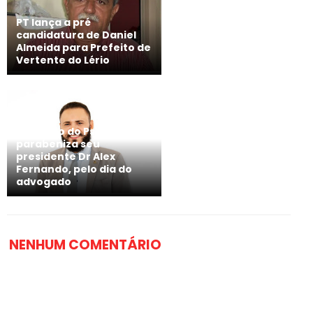
PT lança a pré
candidatura de Daniel
Almeida para Prefeito de
Vertente do Lério
Diretório do Psol Surubim
parabeniza seu
presidente Dr Alex
Fernando, pelo dia do
advogado
NENHUM COMENTÁRIO