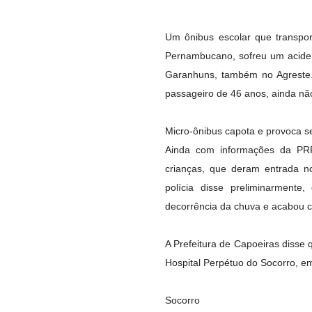
Um ônibus escolar que transpor
Pernambucano, sofreu um aciden
Garanhuns, também no Agreste.
passageiro de 46 anos, ainda não
Micro-ônibus capota e provoca se
Ainda com informações da PRF,
crianças, que deram entrada 
polícia disse preliminarment
decorrência da chuva e acabou 
A Prefeitura de Capoeiras diss
Hospital Perpétuo do Socorro, e
Socorro