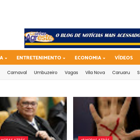
CA
ENTRETENIMENTO
ECONOMIA
VÍDEOS
Carnaval
Umbuzeiro
Vagas
Vila Nova
Caruaru
S