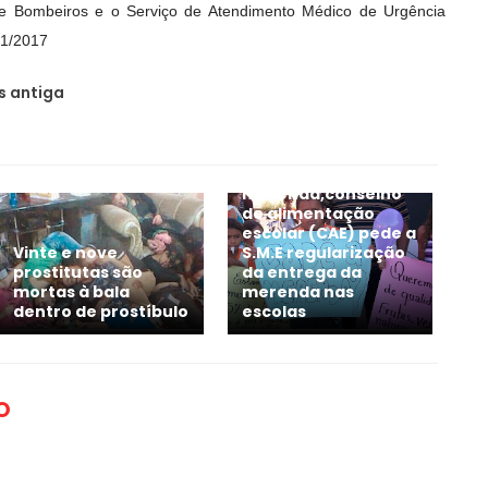
e Bombeiros e o Serviço de Atendimento Médico de Urgência
01/2017
 antiga
Em Casinhas, após
dias sem
merenda,conselho
de alimentação
escolar (CAE) pede a
Vinte e nove
S.M.E regularização
prostitutas são
da entrega da
mortas à bala
merenda nas
dentro de prostíbulo
escolas
O