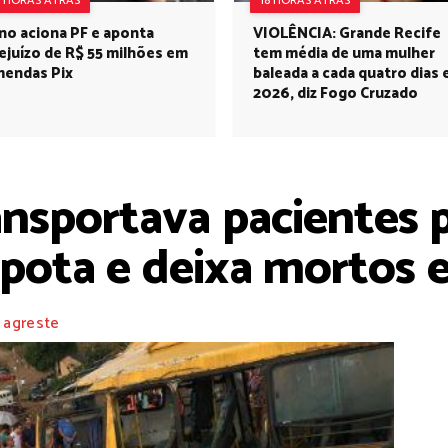
8 HORAS ATRÁS
18 HORAS ATRÁS
no aciona PF e aponta
VIOLÊNCIA: Grande Recife
ejuízo de R$ 55 milhões em
tem média de uma mulher
endas Pix
baleada a cada quatro dias
2026, diz Fogo Cruzado
nsportava pacientes p
pota e deixa mortos e
 agreste