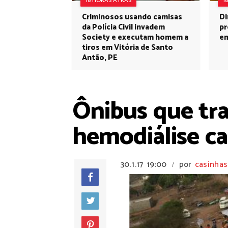
18 HORAS ATRÁS
1
Criminosos usando camisas
Di
da Polícia Civil invadem
pr
Society e executam homem a
em
tiros em Vitória de Santo
Antão, PE
Ônibus que tra
hemodiálise ca
30.1.17
19:00
por
casinhas
/