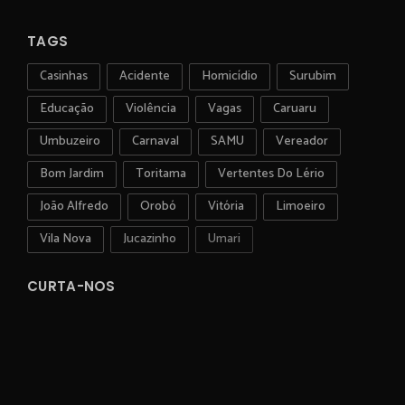
TAGS
Casinhas
Acidente
Homicídio
Surubim
Educação
Violência
Vagas
Caruaru
Umbuzeiro
Carnaval
SAMU
Vereador
Bom Jardim
Toritama
Vertentes Do Lério
João Alfredo
Orobó
Vitória
Limoeiro
Vila Nova
Jucazinho
Umari
CURTA-NOS