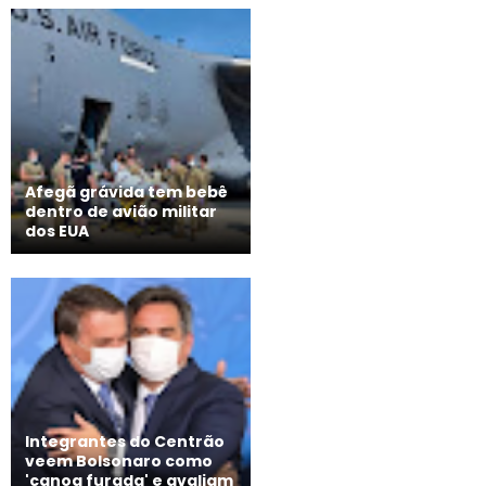
Afegã grávida tem bebê
dentro de avião militar
dos EUA
Integrantes do Centrão
veem Bolsonaro como
'canoa furada' e avaliam