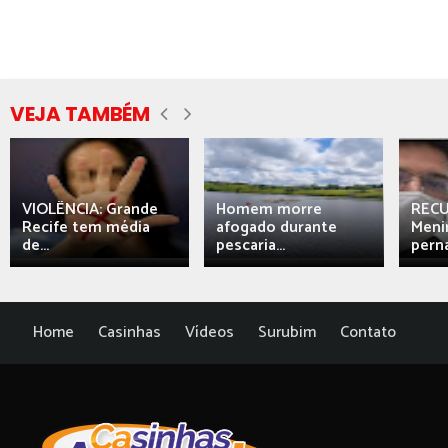
VEJA TAMBÉM
VIOLÊNCIA: Grande
Homem morre
REC
Recife tem média
afogado durante
Meni
de...
pescaria...
perna
Home
Casinhas
Vídeos
Surubim
Contato