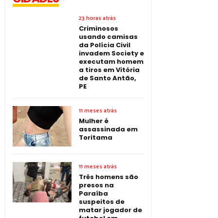
23 horas atrás
Criminosos
usando camisas
da Polícia Civil
invadem Society e
executam homem
a tiros em Vitória
de Santo Antão,
PE
11 meses atrás
Mulher é
assassinada em
Toritama
11 meses atrás
Três homens são
presos na
Paraíba
suspeitos de
matar jogador de