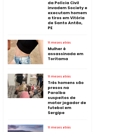
da Polícia Civil
invadem Society e
executam homem
a tiros em Vitória
de Santo Antão,
PE
11 meses atrás
Mulher é
assassinada em
Toritama
11 meses atrás
Três homens são
presos na
Paraíba
suspeitos de
matar jogador de
futebol em
Sergipe
11 meses atrás