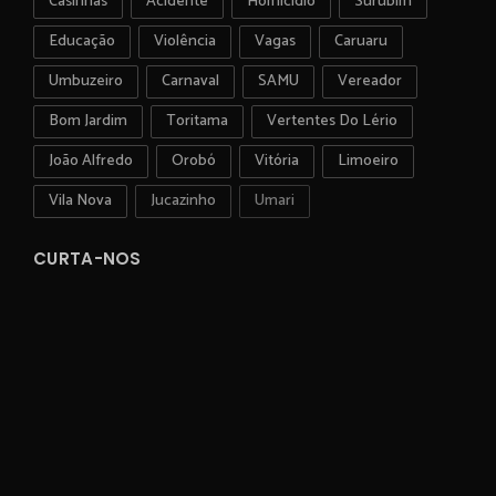
Casinhas
Acidente
Homicídio
Surubim
Educação
Violência
Vagas
Caruaru
Umbuzeiro
Carnaval
SAMU
Vereador
Bom Jardim
Toritama
Vertentes Do Lério
João Alfredo
Orobó
Vitória
Limoeiro
Vila Nova
Jucazinho
Umari
CURTA-NOS