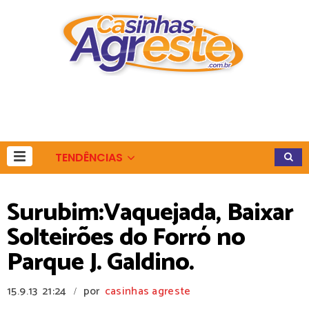
TENDÊNCIAS
Surubim:Vaquejada, Baixar
Solteirões do Forró no
Parque J. Galdino.
15.9.13
21:24
por
casinhas agreste
/