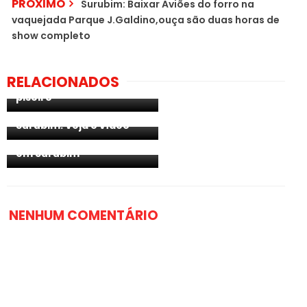
PRÓXIMO
Surubim: Baixar Aviões do forro na
vaquejada Parque J.Galdino,ouça são duas horas de
show completo
Vaquejada de Surubim
retorna após dois anos
RELACIONADOS
com atrações do forró e
Valter Xavier Campeão
piseiro
da Grande Final no
Parque J. Galdino em
João Gomes canta pela
Surubim. Veja o vídeo
primeira vez nesta sexta
(16), no Parque J. Galdino
em Surubim
NENHUM COMENTÁRIO