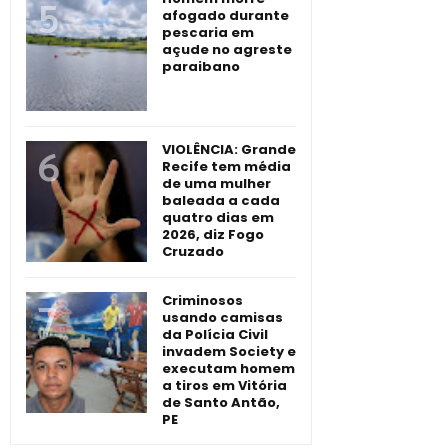
afogado durante
pescaria em
açude no agreste
paraibano
VIOLÊNCIA: Grande
Recife tem média
de uma mulher
baleada a cada
quatro dias em
2026, diz Fogo
Cruzado
Criminosos
usando camisas
da Polícia Civil
invadem Society e
executam homem
a tiros em Vitória
de Santo Antão,
PE