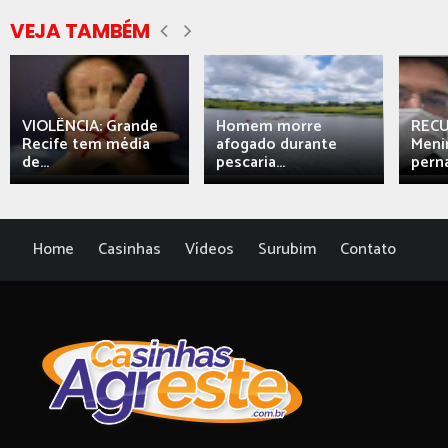
VEJA TAMBÉM
VIOLÊNCIA: Grande
Homem morre
REC
Recife tem média
afogado durante
Meni
de...
pescaria...
perna
Home
Casinhas
Vídeos
Surubim
Contato