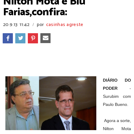
Nilton Mota e Biu
Farias,confira:
20.9.13
11:42
por
casinhas agreste
/
DIÁRIO DO
PODER
-
Surubim com
Paulo Bueno.
Agora a sorte,
Nilton Mota