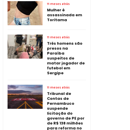
11 meses atrás
Mulher é
assassinada em
Toritama
11 meses atrás
Três homens são
presos na
Paraíba
suspeitos de
matar jogador de
futebol em
Sergipe
11 meses atrás
Tribunal de
Contas de
Pernambuco
suspende
licitação do
governo de PE por
de R$ 138 milhões
para reforma no