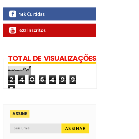
14k Curtidas
622 Inscritos
TOTAL DE VISUALIZAÇÕES
2
4
0
6
4
9
9
5
ASSINE