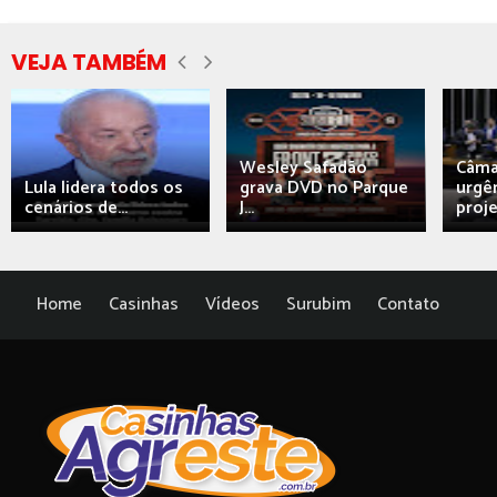
VEJA TAMBÉM
Wesley Safadão
Câma
Lula lidera todos os
grava DVD no Parque
urgên
cenários de...
J...
proj
Home
Casinhas
Vídeos
Surubim
Contato