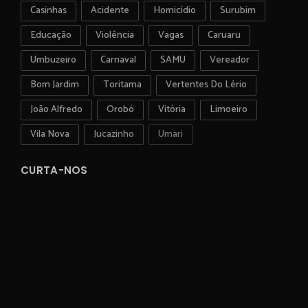
Casinhas
Acidente
Homicídio
Surubim
Educação
Violência
Vagas
Caruaru
Umbuzeiro
Carnaval
SAMU
Vereador
Bom Jardim
Toritama
Vertentes Do Lério
João Alfredo
Orobó
Vitória
Limoeiro
Vila Nova
Jucazinho
Umari
CURTA-NOS