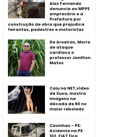
Alex Fernando
denuncia ao MPPE
empresário e a
Prefeitura por
construção de obra que prejudica
feirantes, pedestres e motoristas
De Aroeiras, Morre
de ataque
cardíaco o
professor Janilton
Matos
Caiu na NET,vídeo
de Xuxa, mostra
imagens na
década de 80 no
maior rebolado
Casinhas – PE:
Acidente na PE
102, FIAT fica