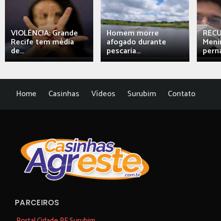
VIOLÊNCIA: Grande
Homem morre
REC
Recife tem média
afogado durante
Meni
de...
pescaria...
perna
Home
Casinhas
Vídeos
Surubim
Contato
PARCEIROS
Portal Cidade PE Surubim