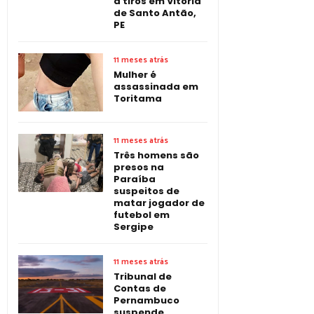
a tiros em Vitória
de Santo Antão,
PE
11 meses atrás
Mulher é
assassinada em
Toritama
11 meses atrás
Três homens são
presos na
Paraíba
suspeitos de
matar jogador de
futebol em
Sergipe
11 meses atrás
Tribunal de
Contas de
Pernambuco
suspende