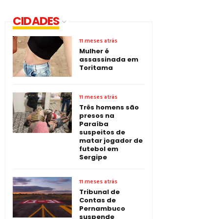
CIDADES
11 meses atrás
Mulher é
assassinada em
Toritama
11 meses atrás
Três homens são
presos na
Paraíba
suspeitos de
matar jogador de
futebol em
Sergipe
11 meses atrás
Tribunal de
Contas de
Pernambuco
suspende