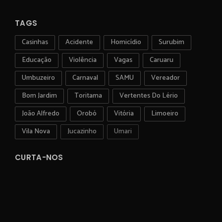
TAGS
Casinhas
Acidente
Homicídio
Surubim
Educação
Violência
Vagas
Caruaru
Umbuzeiro
Carnaval
SAMU
Vereador
Bom Jardim
Toritama
Vertentes Do Lério
João Alfredo
Orobó
Vitória
Limoeiro
Vila Nova
Jucazinho
Umari
CURTA-NOS