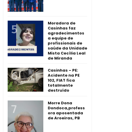
Moradora de
Casinhas faz
agradecimentos
a equipe de
profissionais de
saúde da Unidade
Mista Cecília Leal
de Miranda
Casinhas – PE:
Acidente na PE
102, FIAT fica
totalmente
destruído
Morre Dona
Dondoca,profess
ora aposentada
de Aroeiras, PB