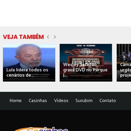
VEJA TAMBÉM
Wesley Safadão
Câma
Lula lidera todos os
grava DVD no Parque
urgên
cenários de...
J...
proj
Home
Casinhas
Vídeos
Surubim
Contato