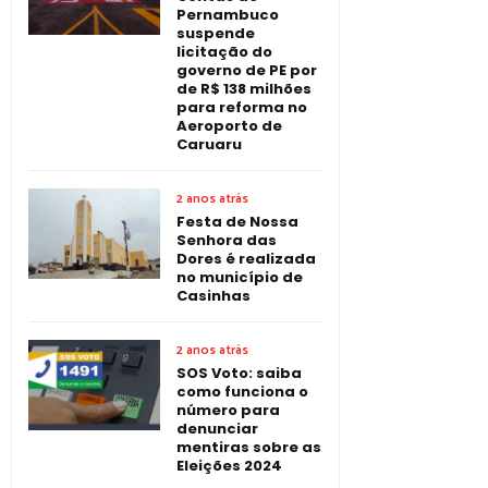
Pernambuco
suspende
licitação do
governo de PE por
de R$ 138 milhões
para reforma no
Aeroporto de
Caruaru
2 anos atrás
Festa de Nossa
Senhora das
Dores é realizada
no município de
Casinhas
2 anos atrás
SOS Voto: saiba
como funciona o
número para
denunciar
mentiras sobre as
Eleições 2024