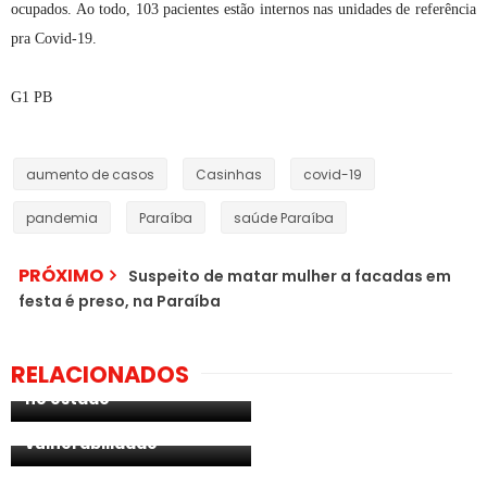
ocupados. Ao todo, 103 pacientes estão internos nas unidades de referência
pra Covid-19.
G1 PB
aumento de casos
Casinhas
covid-19
pandemia
Paraíba
saúde Paraíba
PRÓXIMO
Suspeito de matar mulher a facadas em
festa é preso, na Paraíba
PARAÍBA- ''Já estamos
numa terceira onda'', diz
secretário de Saúde da
Câmara Municipal de
RELACIONADOS
Paraíba sobre pandemia
Surubim aprova auxílio
no estado
Emergencial para mil
Protocolos de
famílias que vivem em
Pernambuco: Veja o que
vulnerabilidade
pode e o que não pode
abrir neste sábado (12) e