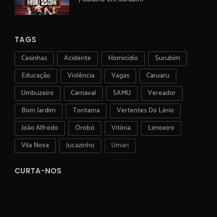
TAGS
Casinhas
Acidente
Homicídio
Surubim
Educação
Violência
Vagas
Caruaru
Umbuzeiro
Carnaval
SAMU
Vereador
Bom Jardim
Toritama
Vertentes Do Lério
João Alfredo
Orobó
Vitória
Limoeiro
Vila Nova
Jucazinho
Umari
CURTA-NOS