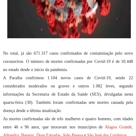
No total, já são 671.317 casos confirmados de contaminação pelo novo
coronavírus. O número de mortes confirmadas por Covid-19 é de 10.448
no estado desde o início da pandemia.
A Paraíba confirmou 1.104 novos casos de Covid-19, sendo 22
considerados moderados ou graves e outros 1.082 leves, segundo
informações da Secretaria de Estado da Saúde (SES), divulgadas nesta
quarta-feira (30). Também foram confirmadas sete mortes causada pela
doença desde a última atualização.
As mortes confirmadas são de três mulheres e quatro homens, com idades
entre 46 e 96 anos, que moravam nos municípios de
Alagoa Grande
,
Alhandra
,
Bayeux
,
Duas Estradas
,
João Pessoa
e
São José dos Cordeiros
.