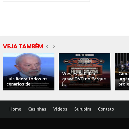
VEJA TAMBÉM
Wesley Safadão
Câma
Lula lidera todos os
grava DVD no Parque
urgên
cenários de...
J...
proj
Home
Casinhas
Vídeos
Surubim
Contato