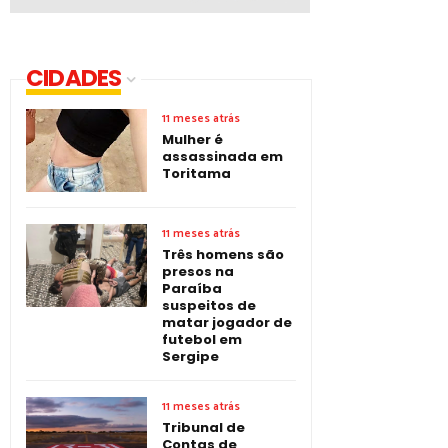
CIDADES
11 meses atrás
Mulher é
assassinada em
Toritama
11 meses atrás
Três homens são
presos na
Paraíba
suspeitos de
matar jogador de
futebol em
Sergipe
11 meses atrás
Tribunal de
Contas de