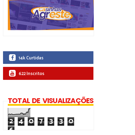
14k Curtidas
622 Inscritos
TOTAL DE VISUALIZAÇÕES
2
4
0
7
3
3
0
6