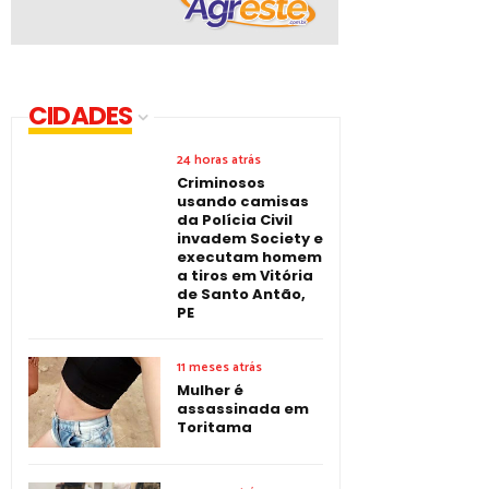
CIDADES
24 horas atrás
Criminosos
usando camisas
da Polícia Civil
invadem Society e
executam homem
a tiros em Vitória
de Santo Antão,
PE
11 meses atrás
Mulher é
assassinada em
Toritama