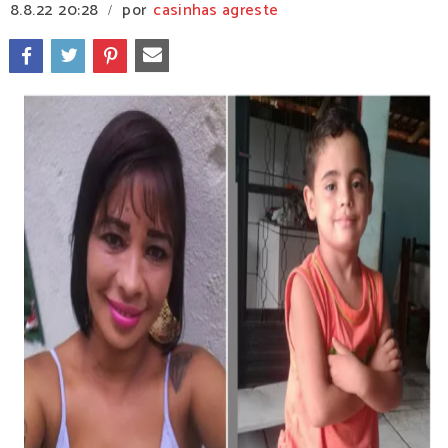
8.8.22
20:28
por
casinhas agreste
/