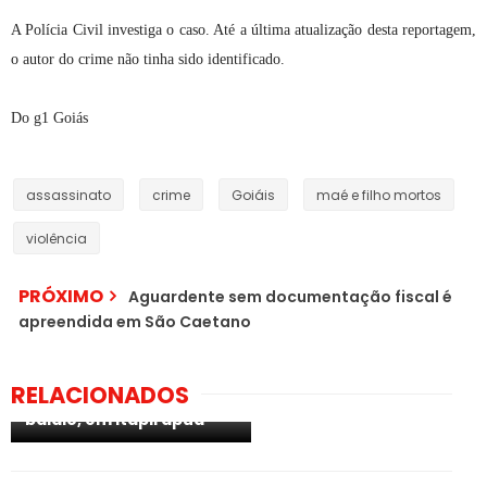
A Polícia Civil investiga o caso. Até a última atualização desta reportagem,
o autor do crime não tinha sido identificado.
Do g1 Goiás
assassinato
crime
Goiáis
maé e filho mortos
violência
PRÓXIMO
Aguardente sem documentação fiscal é
apreendida em São Caetano
BRASIL: Mãe e filho são
encontrados mortos em
RELACIONADOS
sofá jogado em terreno
baldio, em Itapirapuã