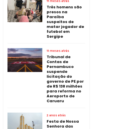
11 meses atrás
Três homens são
presos na
Paraíba
suspeitos de
matar jogador de
futebol em
Sergipe
11 meses atrás
Tribunal de
Contas de
Pernambuco
suspende
licitação do
governo de PE por
de R$ 138 milhões
para reforma no
Aeroporto de
Caruaru
2 anos atrás
Festa de Nossa
Senhora das