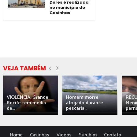
Dores é realizada
no município de
Casinhas
VEJA TAMBÉM
VIOLÊNCIA: Grande
Homem morre
REC
Recife tem média
afogado durante
Meni
de...
pescaria...
perna
Home
Casinhas
Vídeos
Surubim
Contato