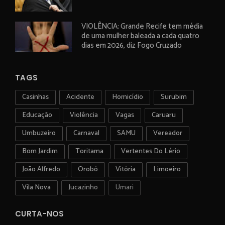
VIOLÊNCIA: Grande Recife tem média
de uma mulher baleada a cada quatro
dias em 2026, diz Fogo Cruzado
TAGS
Casinhas
Acidente
Homicídio
Surubim
Educação
Violência
Vagas
Caruaru
Umbuzeiro
Carnaval
SAMU
Vereador
Bom Jardim
Toritama
Vertentes Do Lério
João Alfredo
Orobó
Vitória
Limoeiro
Vila Nova
Jucazinho
Umari
CURTA-NOS