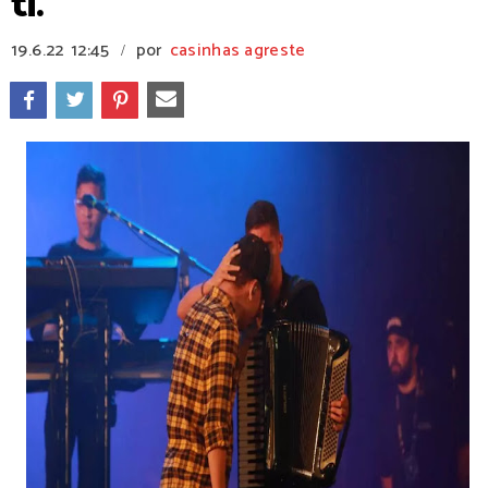
ti.”
19.6.22
12:45
por
casinhas agreste
/