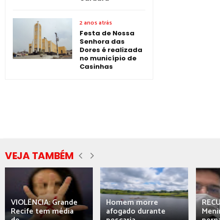
2 anos atrás
Festa de Nossa
Senhora das
Dores é realizada
no município de
Casinhas
VEJA TAMBÉM
VIOLÊNCIA: Grande
Homem morre
REC
Recife tem média
afogado durante
Meni