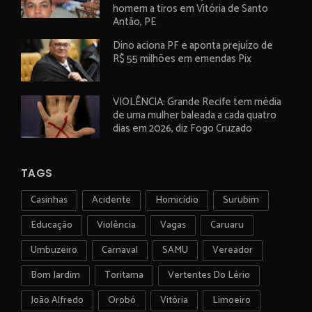
homem a tiros em Vitória de Santo
Antão, PE
Dino aciona PF e aponta prejuízo de
R$ 55 milhões em emendas Pix
VIOLÊNCIA: Grande Recife tem média
de uma mulher baleada a cada quatro
dias em 2026, diz Fogo Cruzado
TAGS
Casinhas
Acidente
Homicídio
Surubim
Educação
Violência
Vagas
Caruaru
Umbuzeiro
Carnaval
SAMU
Vereador
Bom Jardim
Toritama
Vertentes Do Lério
João Alfredo
Orobó
Vitória
Limoeiro