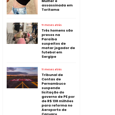
Mulher é
assassinada em
Toritama
11 meses atrás
Três homens são
presos na
Paraíba
suspeitos de
matar jogador de
futebol em
Sergipe
11 meses atrás
Tribunal de
Contas de
Pernambuco
suspende
licitação do
governo de PE por
de R$ 138 milhões
para reforma no
Aeroporto de
Caruaru