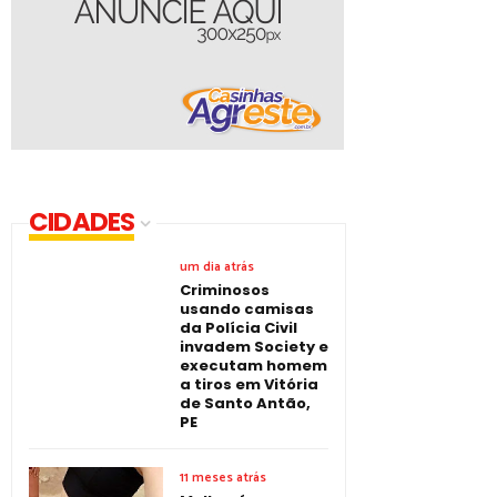
CIDADES
um dia atrás
Criminosos
usando camisas
da Polícia Civil
invadem Society e
executam homem
a tiros em Vitória
de Santo Antão,
PE
11 meses atrás