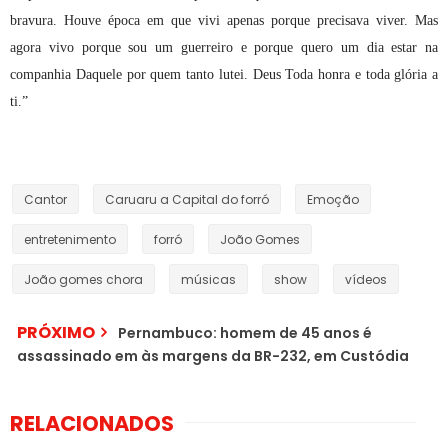
bravura. Houve época em que vivi apenas porque precisava viver. Mas
agora vivo porque sou um guerreiro e porque quero um dia estar na
companhia Daquele por quem tanto lutei. Deus Toda honra e toda glória a
ti.”
Cantor
Caruaru a Capital do forró
Emoção
entretenimento
forró
João Gomes
João gomes chora
músicas
show
vídeos
PRÓXIMO
Pernambuco: homem de 45 anos é
assassinado em às margens da BR-232, em Custódia
RELACIONADOS