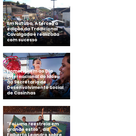
Em Natuba, A terceira
edição da Tradicional
Cavalgada é realizada
com sucesso
Homenagem ao Dia
Internacional do Idoso
da Secretaria de
Desenvolvimento Social
de Casinhas
"Foi uma reestreia em
grande estilo", diz
Falberto Leandro sobre