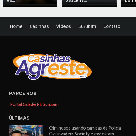
de...
pescaria...
perna
Home
Casinhas
Vídeos
Surubim
Contato
PARCEIROS
Portal Cidade PE Surubim
ÚLTIMAS
Criminosos usando camisas da Polícia
Civil invadem Society e executam