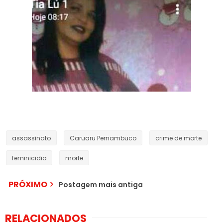
assassinato
Caruaru Pernambuco
crime de morte
feminicidio
morte
PRÓXIMO
Postagem mais antiga
Homem é assassinado
RELACIONADOS
em frente ao Fórum de