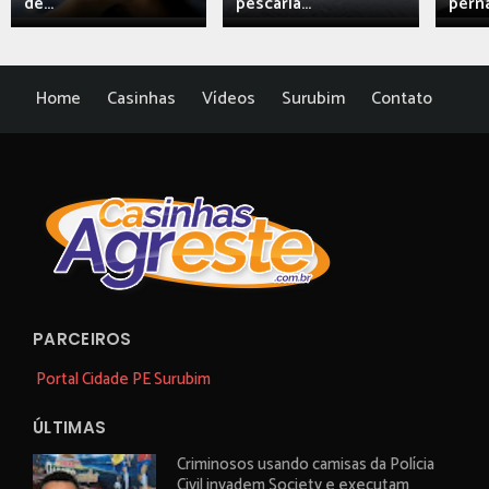
de...
pescaria...
perna
Home
Casinhas
Vídeos
Surubim
Contato
PARCEIROS
Portal Cidade PE Surubim
ÚLTIMAS
Criminosos usando camisas da Polícia
Civil invadem Society e executam