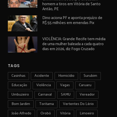
homem a tiros em Vitória de Santo
Antão, PE
Dino aciona PF e aponta prejuízo de
R$ 55 milhões em emendas Pix
VIOLÊNCIA: Grande Recife tem média
de uma mulher baleada a cada quatro
dias em 2026, diz Fogo Cruzado
TAGS
Casinhas
Acidente
Homicídio
Surubim
Educação
Violência
Vagas
Caruaru
Umbuzeiro
Carnaval
SAMU
Vereador
Bom Jardim
Toritama
Vertentes Do Lério
João Alfredo
Orobó
Vitória
Limoeiro