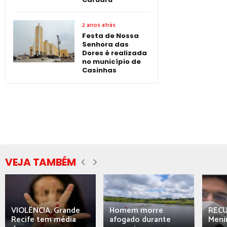
2 anos atrás
Festa de Nossa
Senhora das
Dores é realizada
no município de
Casinhas
VEJA TAMBÉM
VIOLÊNCIA: Grande
Homem morre
REC
Recife tem média
afogado durante
Meni