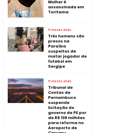
Mulher é
assassinada em
Toritama
11 meses atrás
Três homens são
presos na
Paraíba
suspeitos de
matar jogador de
futebol em
Sergipe
11 meses atrás
Tribunal de
Contas de
Pernambuco
suspende
licitação do
governo de PE por
de R$ 138 milhões
para reforma no
Aeroporto de
Caruaru