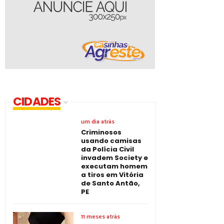
CIDADES
um dia atrás
Criminosos
usando camisas
da Polícia Civil
invadem Society e
executam homem
a tiros em Vitória
de Santo Antão,
PE
11 meses atrás