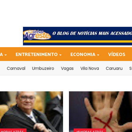
CA
ENTRETENIMENTO
ECONOMIA
VÍDEOS
Carnaval
Umbuzeiro
Vagas
Vila Nova
Caruaru
S