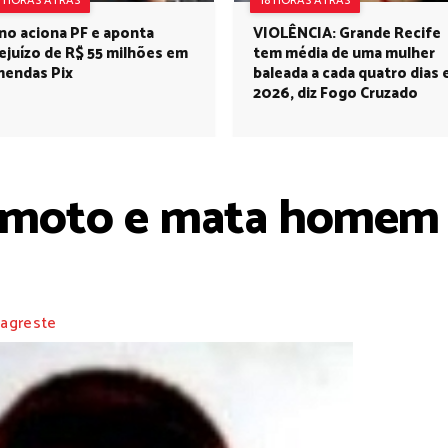
8 HORAS ATRÁS
18 HORAS ATRÁS
no aciona PF e aponta
VIOLÊNCIA: Grande Recife
ejuízo de R$ 55 milhões em
tem média de uma mulher
endas Pix
baleada a cada quatro dias
2026, diz Fogo Cruzado
 moto e mata homem 
 agreste