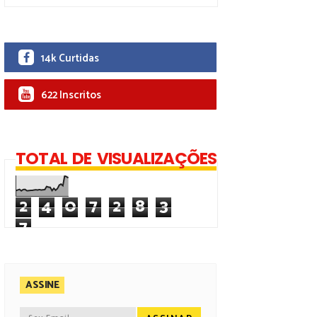
14k Curtidas
622 Inscritos
TOTAL DE VISUALIZAÇÕES
2
4
0
7
2
8
3
7
ASSINE