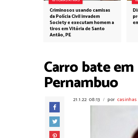
18 HORAS ATRÁS
1
Criminosos usando camisas
Di
da Polícia Civil invadem
pr
Society e executam homem a
em
tiros em Vitória de Santo
Antão, PE
Carro bate em
Pernambuo
21.1.22
08:13
por
casinhas
/