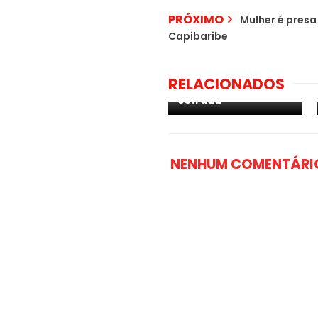
PRÓXIMO
Mulher é presa
Capibaribe
Mototáxi de Surubim
morre após colisão
RELACIONADOS
em cavalo na
estrada
NENHUM COMENTÁRI