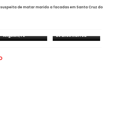
 suspeita de matar marido a facadas em Santa Cruz do
Polícia investiga se
motorista que
causou batida
Jovem morre após
disputava racha em
cair de caçamba em
Assis; psicóloga de
Angelim, PE
26 anos morreu
O