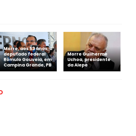
Morre, aos 53 anos, o
deputado federal
Morre Guilherme
Rômulo Gouveia, em
Uchoa, presidente
Campina Grande, PB
da Alepe
O