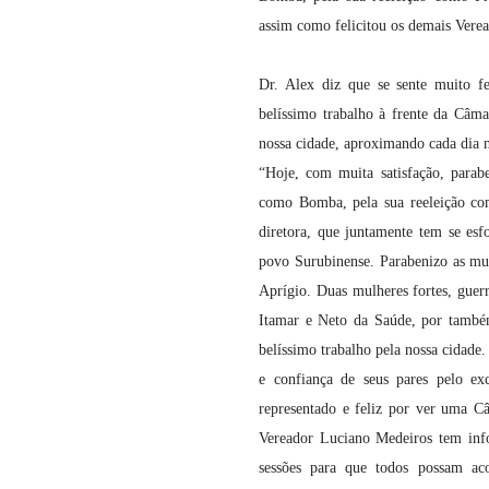
assim como felicitou os demais Veread
Dr. Alex diz que se sente muito f
belíssimo trabalho à frente da Câma
nossa cidade, aproximando cada dia
“Hoje, com muita satisfação, para
como Bomba, pela sua reeleição co
diretora, que juntamente tem se es
povo Surubinense. Parabenizo as mul
Aprígio. Duas mulheres fortes, guerr
Itamar e Neto da Saúde, por também
belíssimo trabalho pela nossa cidade
e confiança de seus pares pelo exc
representado e feliz por ver uma C
Vereador Luciano Medeiros tem info
sessões para que todos possam ac