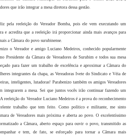
ores que irão integrar a mesa diretora dessa gestão.
eliz pela reeleição do Vereador Bomba, pois ele vem executando um
ra e acredita que a reeleição irá proporcionar ainda mais avanços para
 mais a Câmara do povo surubinense.
benizo o Vereador e amigo Luciano Medeiros, conhecido popularmente
mo Presidente da Câmara de Vereadores de Surubim e todos sua mesa
forçado para fazer um trabalho de excelência e aproximar a Câmara do
heres integrantes da chapa, as Vereadoras Ivete do Sindicato e Véia de
eiras, inteligentes, lutadoras! Parabenizo também os amigos Vereadores
 integrarem a mesa. Sei que juntos vocês irão continuar fazendo um
. A reeleição do Vereador Luciano Medeiros é a prova do reconhecimento
elente trabalho que tem feito. Como político e militante, me sinto
âmara de Vereadores mais próxima e aberta ao povo. O excelentíssimo
rmatizado a Câmara, aberto espaço para ouvir o povo, transmitido as
ompanhar e tem, de fato, se esforçado para tornar a Câmara mais