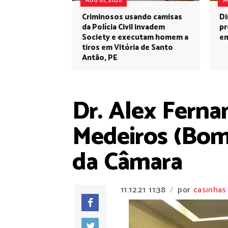
AUG 07, 2026
A
Criminosos usando camisas
Di
da Polícia Civil invadem
pr
Society e executam homem a
em
tiros em Vitória de Santo
Antão, PE
Dr. Alex Ferna
Medeiros (Bomb
da Câmara
11.12.21
11:38
por
casinhas
/