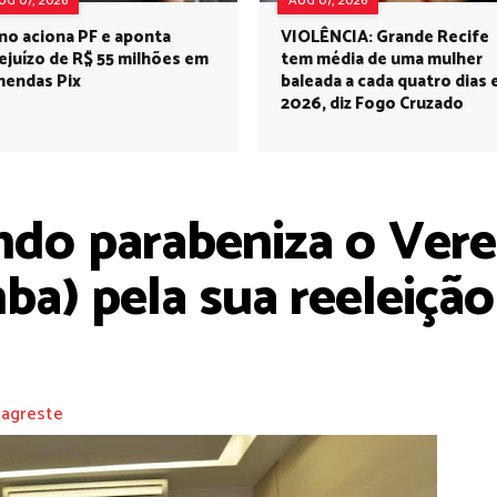
UG 07, 2026
AUG 07, 2026
no aciona PF e aponta
VIOLÊNCIA: Grande Recife
ejuízo de R$ 55 milhões em
tem média de uma mulher
endas Pix
baleada a cada quatro dias
2026, diz Fogo Cruzado
ndo parabeniza o Ver
a) pela sua reeleiçã
 agreste