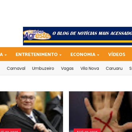
CA
ENTRETENIMENTO
ECONOMIA
VÍDEOS
Carnaval
Umbuzeiro
Vagas
Vila Nova
Caruaru
S