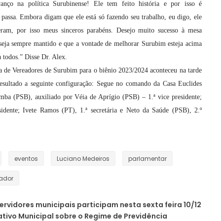
anço na política Surubinense! Ele tem feito história e por isso é
passa. Embora digam que ele está só fazendo seu trabalho, eu digo, ele
eram, por isso meus sinceros parabéns. Desejo muito sucesso à mesa
seja sempre mantido e que a vontade de melhorar Surubim esteja acima
a todos.” Disse Dr. Alex.
a de Vereadores de Surubim para o biênio 2023/2024 aconteceu na tarde
resultado a seguinte configuração: Segue no comando da Casa Euclides
ba (PSB), auxiliado por Véia de Aprígio (PSB) – 1.ª vice presidente;
sidente; Ivete Ramos (PT), 1.ª secretária e Neto da Saúde (PSB), 2.º
eventos
Luciano Medeiros
parlamentar
ador
ervidores municipais participam nesta sexta feira 10/12
ativo Municipal sobre o Regime de Previdência