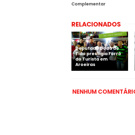
Complementar
RELACIONADOS
Deputado Doda de
Tião prestigia Forró
do Turista em
Aroeiras
NENHUM COMENTÁRI