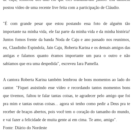
postou vídeo de uma recente live feita com a participação de Cláudio.
"É com grande pesar que estou postando essa foto de alguém tão
importante na minha vida, ele faz parte da minha vida e da minha história!
Juntos fomos frente da banda Noda de Caju e ano passado nos reunimos,
eu, Claudinho Espindola, Jain Caju, Roberta Karina e os demais amigos das
antigas e falamos quanto éramos importante um para o outro e não
sabíamos que era uma despedida", escreveu Iara Pamella.
A cantora Roberta Karina também lembrou de bons momentos ao lado do
cantor. "Fiquei assistindo esse vídeo e recordando tantos momentos bons
que tivemos, faltou te falar tantas coisas, te agradecer pelo amigo que foi
pra mim e tantas outras coisas... agora só tenho como pedir a Deus pra te
receber de braços abertos, pois você tem o coração do tamanho do mundo,
e vai fazer a felicidade de muita gente ai em cima. Te amo, amigo".
Fonte: Diário do Nordeste