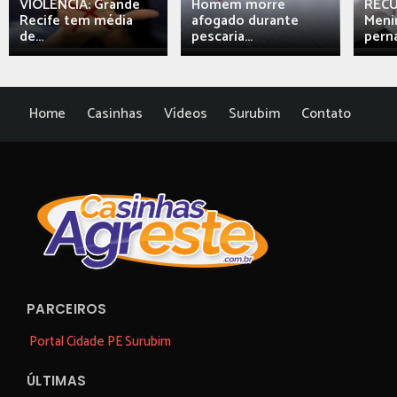
VIOLÊNCIA: Grande
Homem morre
REC
Recife tem média
afogado durante
Meni
de...
pescaria...
perna
Home
Casinhas
Vídeos
Surubim
Contato
PARCEIROS
Portal Cidade PE Surubim
ÚLTIMAS