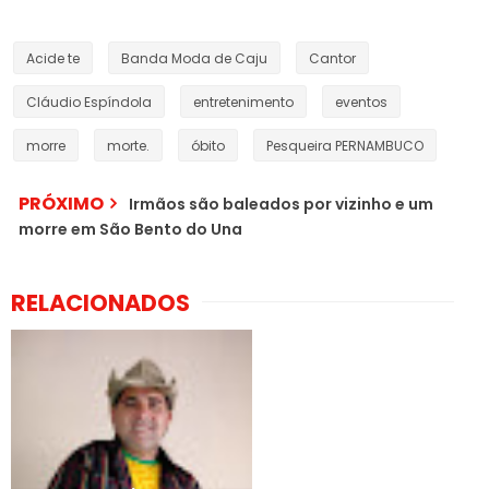
Acide te
Banda Moda de Caju
Cantor
Cláudio Espíndola
entretenimento
eventos
morre
morte.
óbito
Pesqueira PERNAMBUCO
PRÓXIMO
Irmãos são baleados por vizinho e um
morre em São Bento do Una
RELACIONADOS