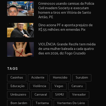
Criminosos usando camisas da Polícia
Civil invadem Society e executam
homem a tiros em Vitória de Santo
Antão, PE
Dino aciona PF e aponta prejuízo de
R$ 55 milhões em emendas Pix
VIOLÊNCIA: Grande Recife tem média
de uma mulher baleada a cada quatro
dias em 2026, diz Fogo Cruzado
TAGS
Casinhas
Acidente
Homicídio
Surubim
Educação
Violência
Vagas
Caruaru
Umbuzeiro
Carnaval
SAMU
Vereador
Bom Jardim
Toritama
Vertentes Do Lério