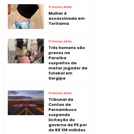
11 meses atrás
Mulher é
assassinada em
Toritama
11 meses atrás
Três homens são
presos na
Paraíba
suspeitos de
matar jogador de
futebol em
Sergipe
11 meses atrás
Tribunal de
Contas de
Pernambuco
suspende
licitação do
governo de PE por
de R$ 138 milhões