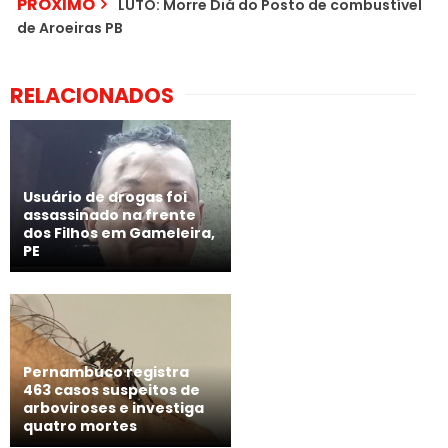
PRÓXIMO
LUTO: Morre Diá do Posto de combustível
de Aroeiras PB
RELACIONADOS
Usuário de drogas foi
assassinado na frente
dos Filhos em Gameleira,
PE
Pernambuco registra
463 casos suspeitos de
arboviroses e investiga
quatro mortes