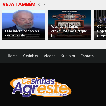
VEJA TAMBÉM
Wesley Safadão
Câma
Lula lidera todos os
grava DVD no Parque
urgên
cenários de...
J...
proj
Home
Casinhas
Vídeos
Surubim
Contato