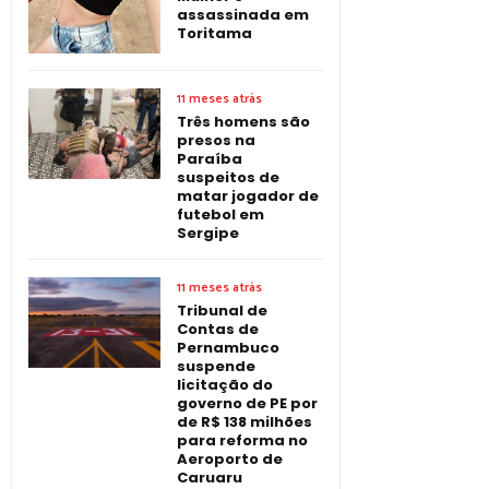
assassinada em
Toritama
11 meses atrás
Três homens são
presos na
Paraíba
suspeitos de
matar jogador de
futebol em
Sergipe
11 meses atrás
Tribunal de
Contas de
Pernambuco
suspende
licitação do
governo de PE por
de R$ 138 milhões
para reforma no
Aeroporto de
Caruaru