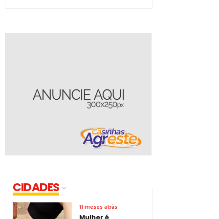
CIDADES
11 meses atrás
Mulher é