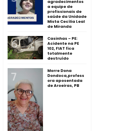
agradecimentos
a equipe de
profissionais de
saúde da Unidade
Mista Cecília Leal
de Miranda
Casinhas – PE:
Acidente na PE
102, FIAT fica
totalmente
destruído
Morre Dona
Dondoca,profess
ora aposentada
de Aroeiras, PB