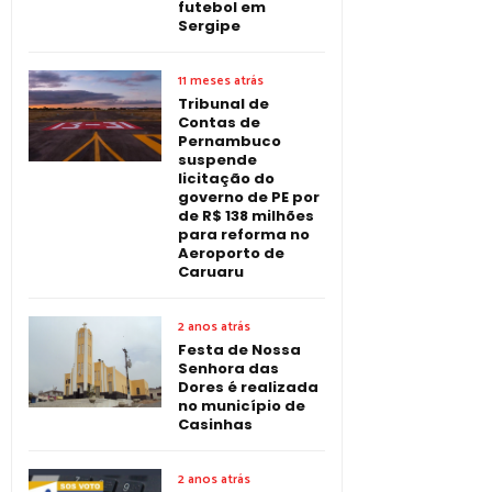
futebol em
Sergipe
11 meses atrás
Tribunal de
Contas de
Pernambuco
suspende
licitação do
governo de PE por
de R$ 138 milhões
para reforma no
Aeroporto de
Caruaru
2 anos atrás
Festa de Nossa
Senhora das
Dores é realizada
no município de
Casinhas
2 anos atrás