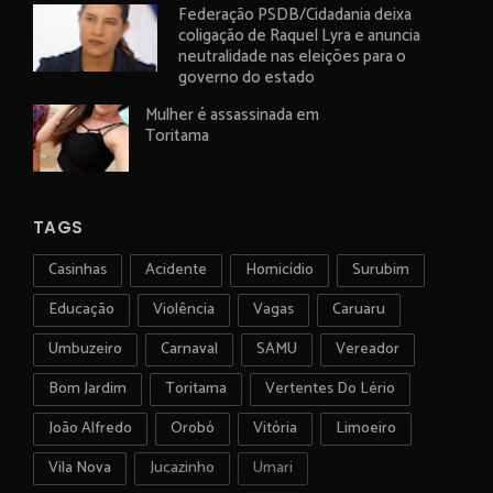
Federação PSDB/Cidadania deixa
coligação de Raquel Lyra e anuncia
neutralidade nas eleições para o
governo do estado
Mulher é assassinada em
Toritama
TAGS
Casinhas
Acidente
Homicídio
Surubim
Educação
Violência
Vagas
Caruaru
Umbuzeiro
Carnaval
SAMU
Vereador
Bom Jardim
Toritama
Vertentes Do Lério
João Alfredo
Orobó
Vitória
Limoeiro
Vila Nova
Jucazinho
Umari