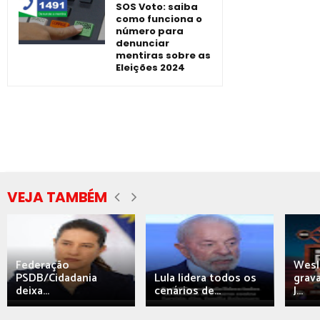
SOS Voto: saiba
como funciona o
número para
denunciar
mentiras sobre as
Eleições 2024
VEJA TAMBÉM
Federação
Wesl
PSDB/Cidadania
Lula lidera todos os
grav
deixa...
cenários de...
J...