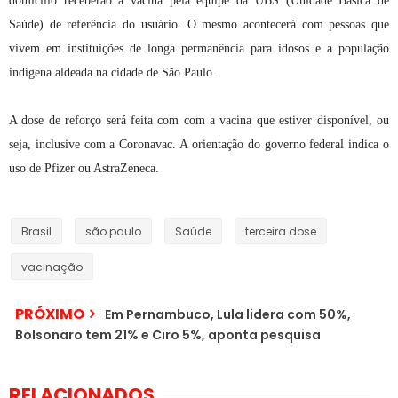
domicílio receberão a vacina pela equipe da UBS (Unidade Básica de
Saúde) de referência do usuário. O mesmo acontecerá com pessoas que
vivem em instituições de longa permanência para idosos e a população
indígena aldeada na cidade de São Paulo.
A dose de reforço será feita com com a vacina que estiver disponível, ou
seja, inclusive com a Coronavac. A orientação do governo federal indica o
uso de Pfizer ou AstraZeneca.
Brasil
são paulo
Saúde
terceira dose
vacinação
PRÓXIMO
Em Pernambuco, Lula lidera com 50%,
Bolsonaro tem 21% e Ciro 5%, aponta pesquisa
RELACIONADOS