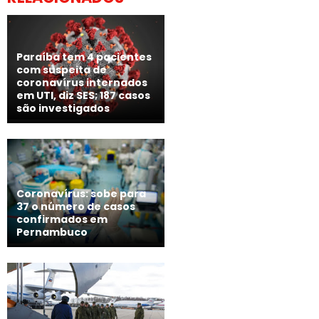
Paraíba tem 4 pacientes
com suspeita de
coronavírus internados
em UTI, diz SES; 187 casos
são investigados
Coronavírus: sobe para
37 o número de casos
confirmados em
Pernambuco