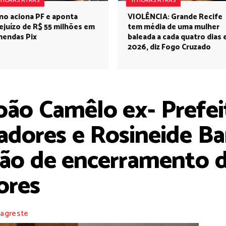
1 HORAS ATRÁS
11 HORAS ATRÁS
no aciona PF e aponta
VIOLÊNCIA: Grande Recife
ejuízo de R$ 55 milhões em
tem média de uma mulher
endas Pix
baleada a cada quatro dias
2026, diz Fogo Cruzado
oão Camêlo ex- Prefeit
dores e Rosineide Ba
são de encerramento 
ores
 agreste