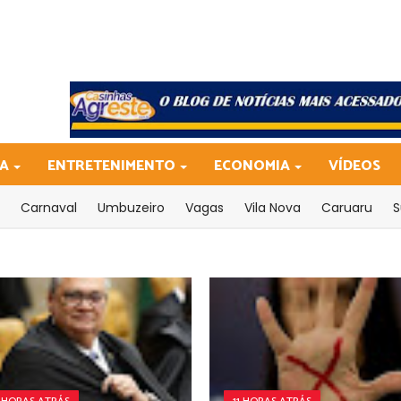
CA
ENTRETENIMENTO
ECONOMIA
VÍDEOS
Carnaval
Umbuzeiro
Vagas
Vila Nova
Caruaru
S