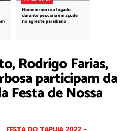
11 HORAS ATRÁS
Homem morre afogado
durante pescaria em açude
 em
no agreste paraibano
o, Rodrigo Farias,
rbosa participam da
da Festa de Nossa
FESTA DO TAPUIA 2022 -