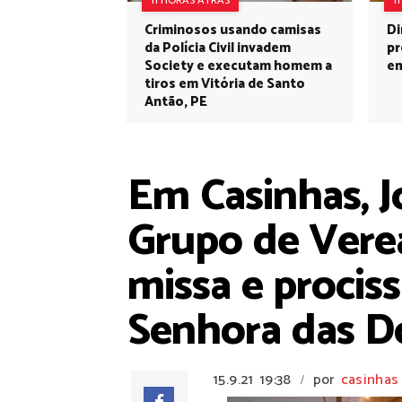
11 HORAS ATRÁS
1
Criminosos usando camisas
Di
da Polícia Civil invadem
pr
Society e executam homem a
em
tiros em Vitória de Santo
Antão, PE
Em Casinhas, J
Grupo de Verea
missa e procis
Senhora das D
15.9.21
19:38
por
casinhas
/