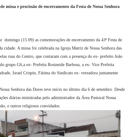
a de missa e procissão de encerramento da Festa de Nossa Senhora
ste domingo (15.09) as comemorações de encerramento da 43ª Festa de
a cidade. A missa foi celebrada na Igreja Matriz de Nossa Senhora das
pelas ruas do Centro, que contaram com a presença do ex- prefeito João
o grupo G6,a ex- Prefeita Rosineide Barbosa, a ex- Vice Prefeita
rade, Israel Crispin, Fátima do Sindicato ex- vereadora juntamente
Nossa Senhora das Dores teve início no último dia 6 de setembro. Desde
ações diárias ministradas pelo administrador da Área Pastoral Nossa
ão, e outros religiosos convidados.