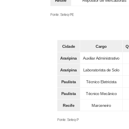
Recife
Repositor de Mercadorias
Fonte: Seteq-PE
Cidade
Cargo
Q
Araripina
Auxiliar Administrativo
Araripina
Laboratorista de Solo
Paulista
Técnico Eletricista
Paulista
Técnico Mecânico
Recife
Marceneiro
Fonte: Seteq-P