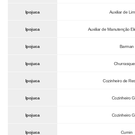
Ipojuca
Auxiliar de Li
Ipojuca
Auxiliar de Manutenção Elé
Ipojuca
Barman
Ipojuca
Churrasque
Ipojuca
Cozinheiro de Re
Ipojuca
Cozinheiro G
Ipojuca
Cozinheiro G
Ipojuca
Cumin