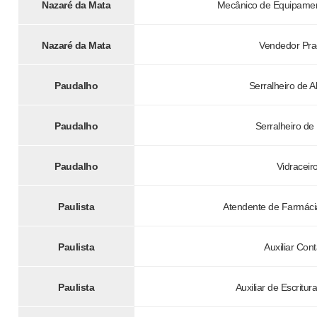
Nazaré da Mata
Mecânico de Equipament
Nazaré da Mata
Vendedor Pra
Paudalho
Serralheiro de A
Paudalho
Serralheiro de
Paudalho
Vidraceir
Paulista
Atendente de Farmácia
Paulista
Auxiliar Cont
Paulista
Auxiliar de Escritur