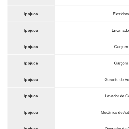
Ipojuca
Eletricista
Ipojuca
Encanado
Ipojuca
Garçom
Ipojuca
Garçom
Ipojuca
Gerente de V
Ipojuca
Lavador de C
Ipojuca
Mecânico de Au
Ipojuca
Operador de 