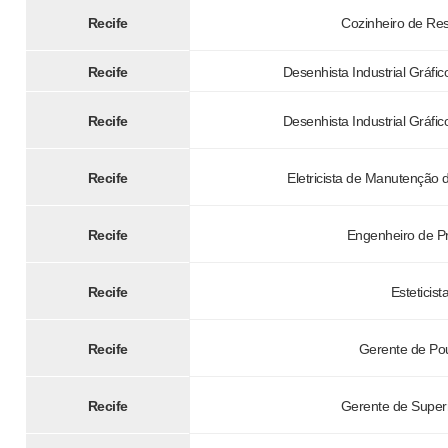
Recife
Cozinheiro de Re
Recife
Desenhista Industrial Gráfic
Recife
Desenhista Industrial Gráfic
Recife
Eletricista de Manutenção d
Recife
Engenheiro de P
Recife
Esteticist
Recife
Gerente de Po
Recife
Gerente de Supe