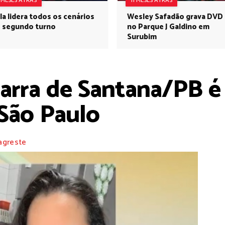
1 MESES ATRÁS
11 MESES ATRÁS
la lidera todos os cenários
Wesley Safadão grava DVD
 segundo turno
no Parque J Galdino em
Surubim
arra de Santana/PB é 
São Paulo
agreste