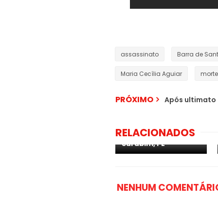
assassinato
Barra de San
Maria Cecília Aguiar
morte
PRÓXIMO
Mototaxista têm
Após ultimato 
moto tomada
durante assalto, em
seguida é
RELACIONADOS
assassinado em
Surubim, PE
NENHUM COMENTÁRI