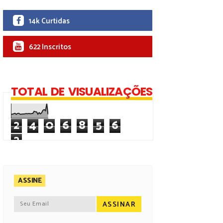
14k Curtidas
622 Inscritos
TOTAL DE VISUALIZAÇÕES
2
4
0
6
8
5
6
2
ASSINE