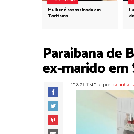
11 MESES ATRÁS
1
Mulher é assassinada em
Lu
Toritama
de
Paraibana de B
ex-marido em 
17.8.21
11:47
por
casinhas 
/