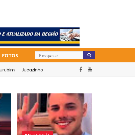
FOTOS
urubim
Jucazinho