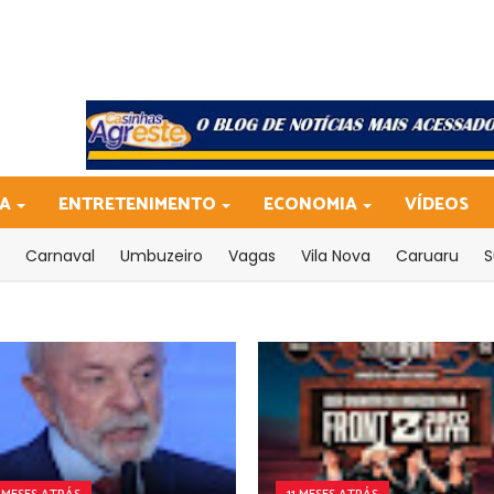
CA
ENTRETENIMENTO
ECONOMIA
VÍDEOS
Carnaval
Umbuzeiro
Vagas
Vila Nova
Caruaru
S