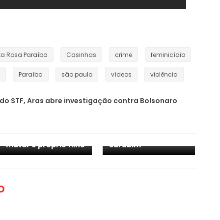
ta Rosa Paraíba
Casinhas
crime
feminicídio
Paraíba
são paulo
vídeos
violência
do STF, Aras abre investigação contra Bolsonaro
Dois corpos são
encontrados no
Mãe é acusada de
antigo lixão de
matar o próprio filho
Surubim
O