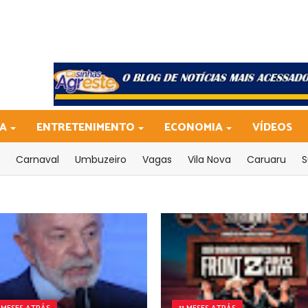
CA
ENTRETENIMENTO
ECONOMIA
VÍDEOS
Carnaval
Umbuzeiro
Vagas
Vila Nova
Caruaru
S