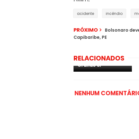
acidente
incêndio
mã
PRÓXIMO
Bolsonaro dev
Capibaribe, PE
Mãe e três filhos
morrem durante
incêndio em
RELACIONADOS
indústria química na
Grande SP
NENHUM COMENTÁRI