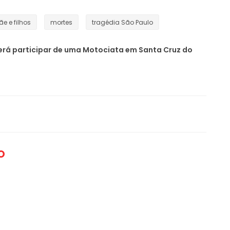
e e filhos
mortes
tragédia São Paulo
erá participar de uma Motociata em Santa Cruz do
O