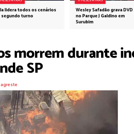
1 MESES ATRÁS
11 MESES ATRÁS
la lidera todos os cenários
Wesley Safadão grava DVD
 segundo turno
no Parque J Galdino em
Surubim
hos morrem durante in
ande SP
 agreste