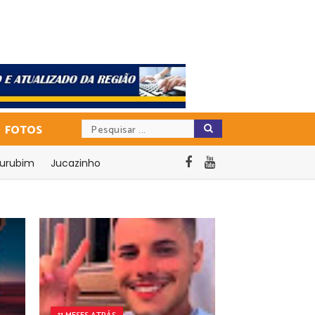
FOTOS
urubim
Jucazinho