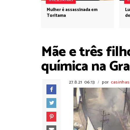
11 MESES ATRÁS
1
Mulher é assassinada em
Lu
Toritama
de
Mãe e três fil
química na Gr
27.8.21
06:13
por
casinhas
/