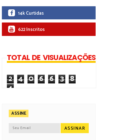
14k Curtidas
622 Inscritos
TOTAL DE VISUALIZAÇÕES
2
4
0
6
6
3
8
4
ASSINE