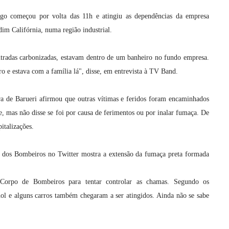
o começou por volta das 11h e atingiu as dependências da empresa
im Califórnia, numa região industrial.
tradas carbonizadas, estavam dentro de um banheiro no fundo empresa.
ro e estava com a família lá", disse, em entrevista à TV Band.
ra de Barueri afirmou que outras vítimas e feridos foram encaminhados
e, mas não disse se foi por causa de ferimentos ou por inalar fumaça. De
italizações.
l dos Bombeiros no Twitter mostra a extensão da fumaça preta formada
orpo de Bombeiros para tentar controlar as chamas. Segundo os
l e alguns carros também chegaram a ser atingidos. Ainda não se sabe