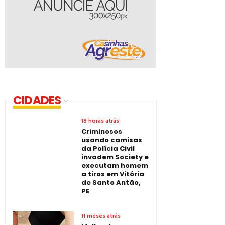
CIDADES
18 horas atrás
Criminosos
usando camisas
da Polícia Civil
invadem Society e
executam homem
a tiros em Vitória
de Santo Antão,
PE
11 meses atrás