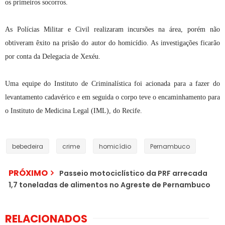
os primeiros socorros.
As Polícias Militar e Civil realizaram incursões na área, porém não
obtiveram êxito na prisão do autor do homicídio. As investigações ficarão
por conta da Delegacia de Xexéu.
Uma equipe do Instituto de Criminalística foi acionada para a fazer do
levantamento cadavérico e em seguida o corpo teve o encaminhamento para
o Instituto de Medicina Legal (IML), do Recife.
bebedeira
crime
homicídio
Pernambuco
PRÓXIMO
Passeio motociclístico da PRF arrecada
1,7 toneladas de alimentos no Agreste de Pernambuco
Bebezinha de apenas 12
dias, morre engasgada
RELACIONADOS
em Santa Cruz do
OPORTUNIDADE: 153