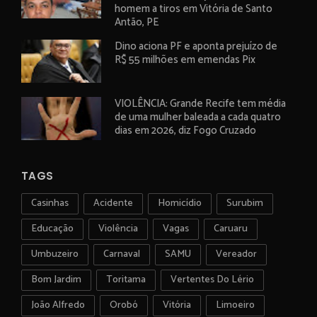
homem a tiros em Vitória de Santo
Antão, PE
Dino aciona PF e aponta prejuízo de
R$ 55 milhões em emendas Pix
VIOLÊNCIA: Grande Recife tem média
de uma mulher baleada a cada quatro
dias em 2026, diz Fogo Cruzado
TAGS
Casinhas
Acidente
Homicídio
Surubim
Educação
Violência
Vagas
Caruaru
Umbuzeiro
Carnaval
SAMU
Vereador
Bom Jardim
Toritama
Vertentes Do Lério
João Alfredo
Orobó
Vitória
Limoeiro