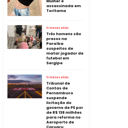
Mulher é
assassinada em
Toritama
11 meses atrás
Três homens são
presos na
Paraíba
suspeitos de
matar jogador de
futebol em
Sergipe
11 meses atrás
Tribunal de
Contas de
Pernambuco
suspende
licitação do
governo de PE por
de R$ 138 milhões
para reforma no
Aeroporto de
Caruaru