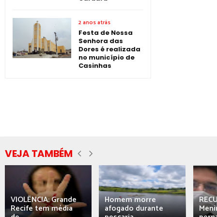
2 anos atrás
Festa de Nossa
Senhora das
Dores é realizada
no município de
Casinhas
VEJA TAMBÉM
VIOLÊNCIA: Grande
Homem morre
REC
Recife tem média
afogado durante
Meni