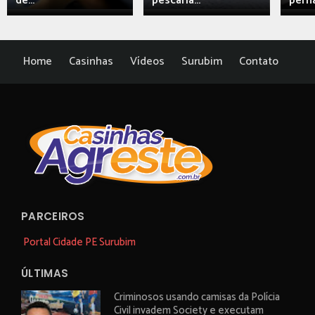
de...
pescaria...
perna
Home
Casinhas
Vídeos
Surubim
Contato
PARCEIROS
Portal Cidade PE Surubim
ÚLTIMAS
Criminosos usando camisas da Polícia
Civil invadem Society e executam