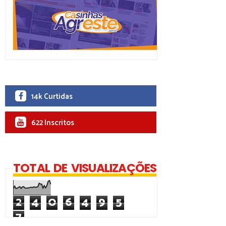
14k Curtidas
622 Inscritos
TOTAL DE VISUALIZAÇÕES
2
4
0
6
4
9
5
7