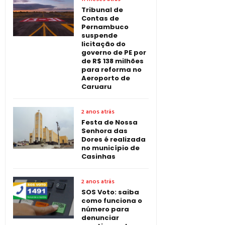
Tribunal de
Contas de
Pernambuco
suspende
licitação do
governo de PE por
de R$ 138 milhões
para reforma no
Aeroporto de
Caruaru
2 anos atrás
Festa de Nossa
Senhora das
Dores é realizada
no município de
Casinhas
2 anos atrás
SOS Voto: saiba
como funciona o
número para
denunciar