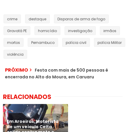
crime
destaque
Disparos de arma de fogo
Gravatá PE
homicídio
investigação
irmãos
mortos
Pernambuco
polícia civil
polícia Militar
violência
PRÓXIMO
Festa com mais de 500 pessoas é
encerrada no Alto do Moura, em Caruaru
RELACIONADOS
Em Aroeiras, Motorista
de um veículo Celta