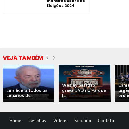
mentiras sobre as
Eleições 2024
VEJA TAMBÉM
Wesley Safadão
Câma
Lula lidera todos os
grava DVD no Parque
urgên
cenários de...
J...
proj
Home
Casinhas
Vídeos
Surubim
Contato