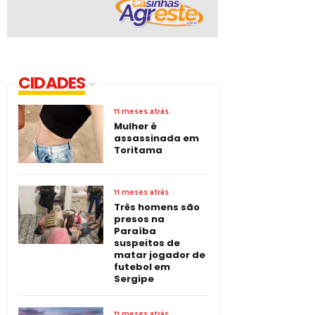
CIDADES
11 meses atrás
Mulher é
assassinada em
Toritama
11 meses atrás
Três homens são
presos na
Paraíba
suspeitos de
matar jogador de
futebol em
Sergipe
11 meses atrás