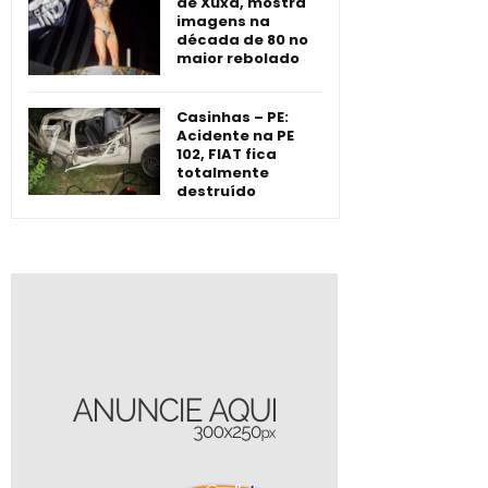
de Xuxa, mostra
imagens na
década de 80 no
maior rebolado
Casinhas – PE:
Acidente na PE
102, FIAT fica
totalmente
destruído