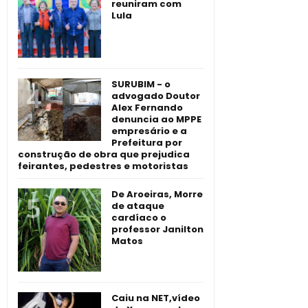
reuniram com
Lula
SURUBIM - o
advogado Doutor
Alex Fernando
denuncia ao MPPE
empresário e a
Prefeitura por
construção de obra que prejudica
feirantes, pedestres e motoristas
De Aroeiras, Morre
de ataque
cardíaco o
professor Janilton
Matos
Caiu na NET,vídeo