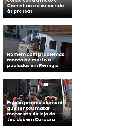
colide contra moto e
Caminhão e é socorrido
às pressas
Homem com problemas
mentais é morto a
pauladas em Remígio
Polícia prende elemento
que tentou matar
motorista de loja de
tecidos em Caruaru