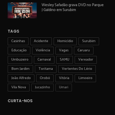
Wesley Safadão grava DVD no Parque
J Galdino em Surubim
TAGS
Casinhas
Acidente
Homicídio
Surubim
Educação
Violência
Vagas
Caruaru
Umbuzeiro
Carnaval
SAMU
Vereador
Bom Jardim
Toritama
Vertentes Do Lério
João Alfredo
Orobó
Vitória
Limoeiro
Vila Nova
Jucazinho
Umari
CURTA-NOS