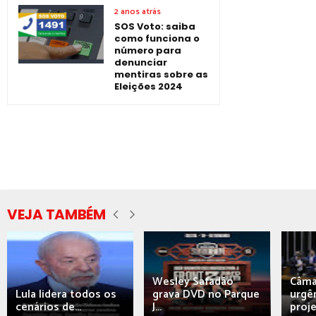
2 anos atrás
SOS Voto: saiba
como funciona o
número para
denunciar
mentiras sobre as
Eleições 2024
VEJA TAMBÉM
Wesley Safadão
Câma
Lula lidera todos os
grava DVD no Parque
urgên
cenários de...
J...
proj