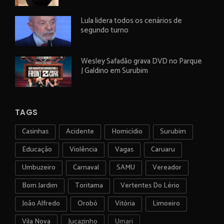
Lula lidera todos os cenários de
segundo turno
Wesley Safadão grava DVD no Parque
J Galdino em Surubim
TAGS
Casinhas
Acidente
Homicídio
Surubim
Educação
Violência
Vagas
Caruaru
Umbuzeiro
Carnaval
SAMU
Vereador
Bom Jardim
Toritama
Vertentes Do Lério
João Alfredo
Orobó
Vitória
Limoeiro
Vila Nova
Jucazinho
Umari