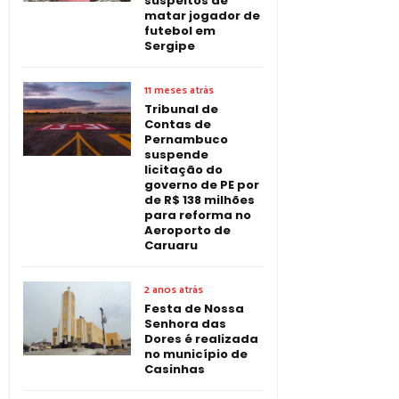
suspeitos de
matar jogador de
futebol em
Sergipe
11 meses atrás
Tribunal de
Contas de
Pernambuco
suspende
licitação do
governo de PE por
de R$ 138 milhões
para reforma no
Aeroporto de
Caruaru
2 anos atrás
Festa de Nossa
Senhora das
Dores é realizada
no município de
Casinhas