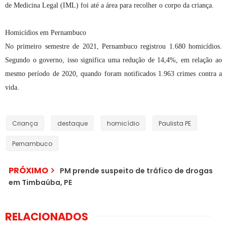
de Medicina Legal (IML) foi até a área para recolher o corpo da criança.
Homicídios em Pernambuco
No primeiro semestre de 2021, Pernambuco registrou 1.680 homicídios.
Segundo o governo, isso significa uma redução de 14,4%, em relação ao
mesmo período de 2020, quando foram notificados 1.963 crimes contra a
vida.
Criança
destaque
homicídio
Paulista PE
Pernambuco
PRÓXIMO
PM prende suspeito de tráfico de drogas
em Timbaúba, PE
Van de sulanqueiros que
foi tomada em assalto
foi recuperada em
RELACIONADOS
Taquaritinga do Norte,