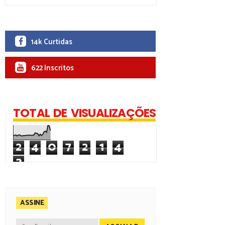
14k Curtidas
622 Inscritos
TOTAL DE VISUALIZAÇÕES
2
4
0
7
2
1
4
3
ASSINE