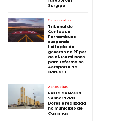
futebol em
Sergipe
11 meses atrás
Tribunal de
Contas de
Pernambuco
suspende
licitação do
governo de PE por
de R$ 138 milhões
para reforma no
Aeroporto de
Caruaru
2 anos atrás
Festa de Nossa
Senhora das
Dores é realizada
no município de
Casinhas