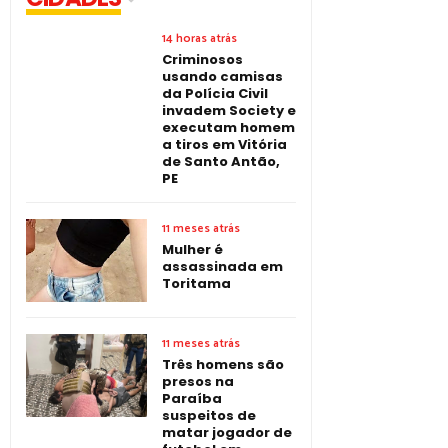
14 horas atrás
Criminosos
usando camisas
da Polícia Civil
invadem Society e
executam homem
a tiros em Vitória
de Santo Antão,
PE
11 meses atrás
Mulher é
assassinada em
Toritama
11 meses atrás
Três homens são
presos na
Paraíba
suspeitos de
matar jogador de