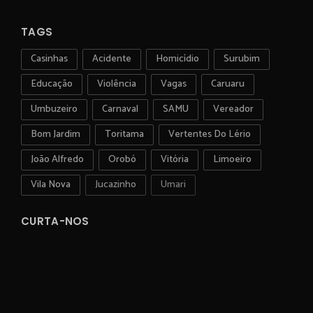
TAGS
Casinhas
Acidente
Homicídio
Surubim
Educação
Violência
Vagas
Caruaru
Umbuzeiro
Carnaval
SAMU
Vereador
Bom Jardim
Toritama
Vertentes Do Lério
João Alfredo
Orobó
Vitória
Limoeiro
Vila Nova
Jucazinho
Umari
CURTA-NOS