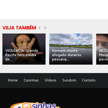
VEJA TAMBÉM
VIOLÊNCIA: Grande
Homem morre
REC
Recife tem média
afogado durante
Meni
de...
pescaria...
perna
Home
Casinhas
Vídeos
Surubim
Contato