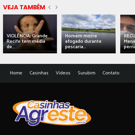
VEJA TAMBÉM
VIOLÊNCIA: Grande
Homem morre
REC
Recife tem média
afogado durante
Meni
de...
pescaria...
perna
Home
Casinhas
Vídeos
Surubim
Contato