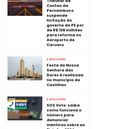
Tribunal de
Contas de
Pernambuco
suspende
licitação do
governo de PE por
de R$ 138 milhões
para reforma no
Aeroporto de
Caruaru
2 anos atrás
Festa de Nossa
Senhora das
Dores é realizada
no município de
Casinhas
2 anos atrás
SOS Voto: saiba
como funciona o
número para
denunciar
mentiras sobre as