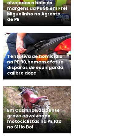
alvejadas a bala às
margens da PE 90 em Frei
Miguelinho no Agreste
de PE
Tentativa de homicídio
na PE 90,homem efetua
disparos de espingarda
calibre doze
Em Casinhas,acidente
grave envolvendo
motociclistas na PE 102
no Sítio Boi