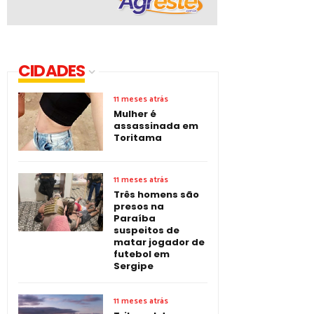
CIDADES
11 meses atrás
Mulher é
assassinada em
Toritama
11 meses atrás
Três homens são
presos na
Paraíba
suspeitos de
matar jogador de
futebol em
Sergipe
11 meses atrás