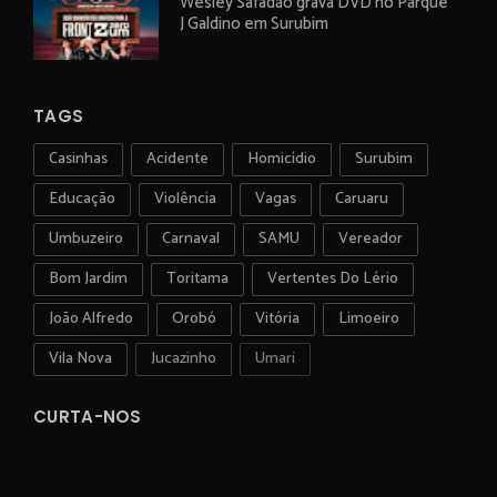
Wesley Safadão grava DVD no Parque
J Galdino em Surubim
TAGS
Casinhas
Acidente
Homicídio
Surubim
Educação
Violência
Vagas
Caruaru
Umbuzeiro
Carnaval
SAMU
Vereador
Bom Jardim
Toritama
Vertentes Do Lério
João Alfredo
Orobó
Vitória
Limoeiro
Vila Nova
Jucazinho
Umari
CURTA-NOS