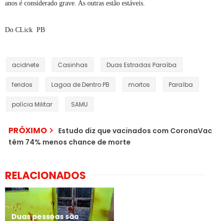
anos é considerado grave. As outras estão estáveis.
Do CLick PB
acidnete
Casinhas
Duas Estradas Paraíba
feridos
Lagoa de Dentro PB
mortos
Paraíba
polícia Militar
SAMU
PRÓXIMO
Estudo diz que vacinados com CoronaVac
têm 74% menos chance de morte
RELACIONADOS
Duas pessoas são