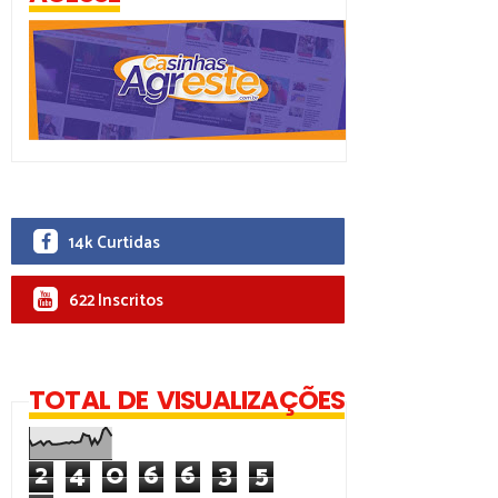
14k Curtidas
622 Inscritos
TOTAL DE VISUALIZAÇÕES
2
4
0
6
6
3
5