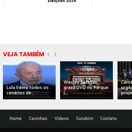
Eleições 2024
VEJA TAMBÉM
Wesley Safadão
Câma
Lula lidera todos os
grava DVD no Parque
urgên
cenários de...
J...
proj
Home
Casinhas
Vídeos
Surubim
Contato