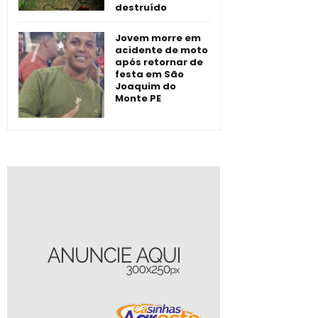
destruído
Jovem morre em
acidente de moto
após retornar de
festa em São
Joaquim do
Monte PE