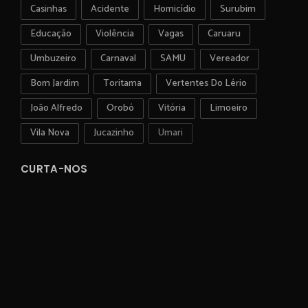
Casinhas
Acidente
Homicídio
Surubim
Educação
Violência
Vagas
Caruaru
Umbuzeiro
Carnaval
SAMU
Vereador
Bom Jardim
Toritama
Vertentes Do Lério
João Alfredo
Orobó
Vitória
Limoeiro
Vila Nova
Jucazinho
Umari
CURTA-NOS