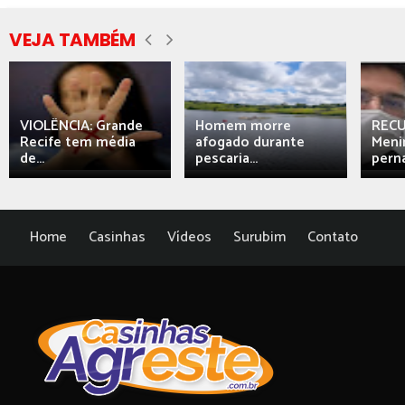
VEJA TAMBÉM
VIOLÊNCIA: Grande
Homem morre
REC
Recife tem média
afogado durante
Meni
de...
pescaria...
perna
Home
Casinhas
Vídeos
Surubim
Contato