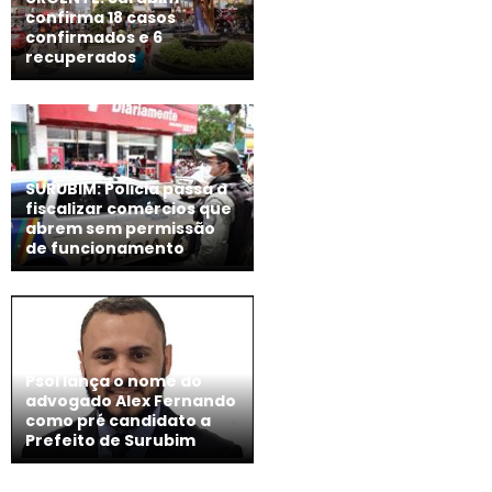
confirma 18 casos
confirmados e 6
recuperados
SURUBIM: Policia passa a
fiscalizar comércios que
abrem sem permissão
de funcionamento
Psol lança o nome do
advogado Alex Fernando
como pré candidato a
Prefeito de Surubim