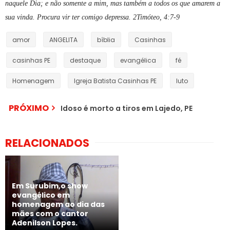
naquele Dia; e não somente a mim, mas também a todos os que amarem a
sua vinda. Procura vir ter comigo depressa.
2Timóteo, 4:7-9
amor
ANGELITA
bíblia
Casinhas
casinhas PE
destaque
evangélica
fé
Homenagem
Igreja Batista Casinhas PE
luto
PRÓXIMO
Idoso é morto a tiros em Lajedo, PE
RELACIONADOS
Em Surubim,o show
evangélico em
homenagem ao dia das
CASINHAS - Irmã
mães com o cantor
Angelita, uma estrela no
Adenilson Lopes.
céu. Prestou relevantes