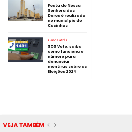
Festa de Nossa
Senhora das
Dores é realizada
no município de
Casinhas
2 anos atrás
SOS Voto: saiba
como funciona o
número para
denunciar
mentiras sobre as
Eleições 2024
VEJA TAMBÉM