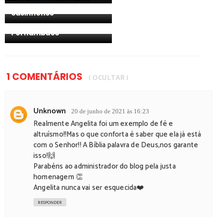
serviço ao povo
Paulo Câmara sanciona
casinhense
lei que regulamenta
atividades religiosas em
Pernambuco
1 COMENTÁRIOS
( OCULTAR )
Unknown
20 de junho de 2021 às 16:23
Realmente Angelita foi um exemplo de fé e
altruísmo!!Mas o que conforta é saber que ela já está
com o Senhor!! A Bíblia palavra de Deus,nos garante
isso!🙌
Parabéns ao administrador do blog pela justa
homenagem 👏
Angelita nunca vai ser esquecida❤️
RESPONDER