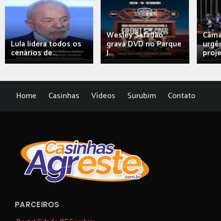
Wesley Safadão
Câma
Lula lidera todos os
grava DVD no Parque
urgên
cenários de...
J...
proj
Home
Casinhas
Vídeos
Surubim
Contato
PARCEIROS