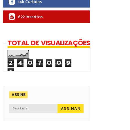
14k Curtidas
622 Inscritos
TOTAL DE VISUALIZAÇÕES
2
4
0
7
0
0
9
5
ASSINE