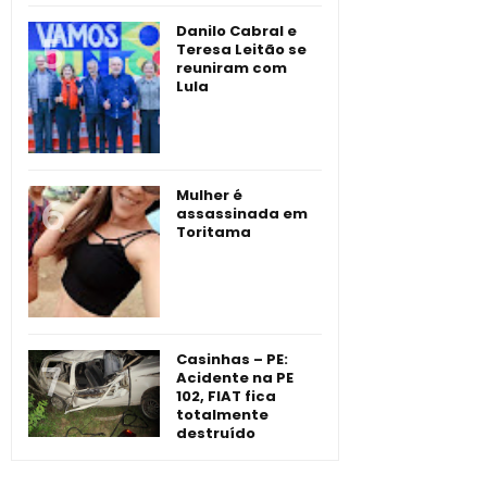
Danilo Cabral e
Teresa Leitão se
reuniram com
Lula
Mulher é
assassinada em
Toritama
Casinhas – PE:
Acidente na PE
102, FIAT fica
totalmente
destruído