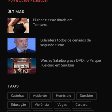
Portal Cidade PE Surubim
ÚLTIMAS
Mulher é assassinada em
Toritama
Lula lidera todos os cenários de
segundo turno
Wesley Safadão grava DVD no Parque
J Galdino em Surubim
TAGS
Casinhas
Acidente
Homicídio
Surubim
Educação
Violência
Vagas
Caruaru