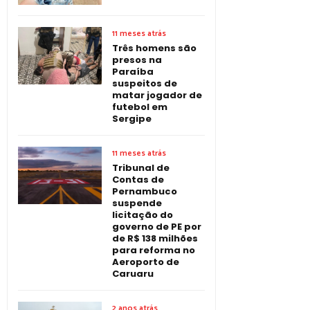
11 meses atrás
Três homens são
presos na
Paraíba
suspeitos de
matar jogador de
futebol em
Sergipe
11 meses atrás
Tribunal de
Contas de
Pernambuco
suspende
licitação do
governo de PE por
de R$ 138 milhões
para reforma no
Aeroporto de
Caruaru
2 anos atrás