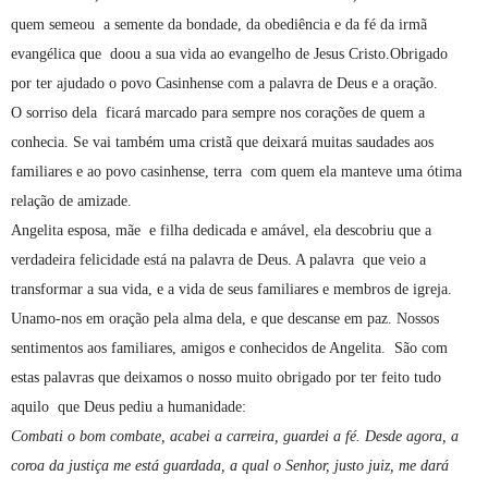
quem semeou a semente da bondade, da obediência e da fé da irmã
evangélica que doou a sua vida ao evangelho de Jesus Cristo.Obrigado
por ter ajudado o povo Casinhense com a palavra de Deus e a oração.
O sorriso dela ficará marcado para sempre nos corações de quem a
conhecia. Se vai também uma cristã que deixará muitas saudades aos
familiares e ao povo casinhense, terra com quem ela manteve uma ótima
relação de amizade.
Angelita esposa, mãe e filha dedicada e amável, ela descobriu que a
verdadeira felicidade está na palavra de Deus. A palavra que veio a
transformar a sua vida, e a vida de seus familiares e membros de igreja.
Unamo-nos em oração pela alma dela, e que descanse em paz. Nossos
sentimentos aos familiares, amigos e conhecidos de Angelita.
São com
estas palavras que deixamos o nosso muito obrigado por ter feito tudo
aquilo que Deus pediu a humanidade:
Combati o bom combate, acabei a carreira, guardei a fé. Desde agora, a
coroa da justiça me está guardada, a qual o Senhor, justo juiz, me dará