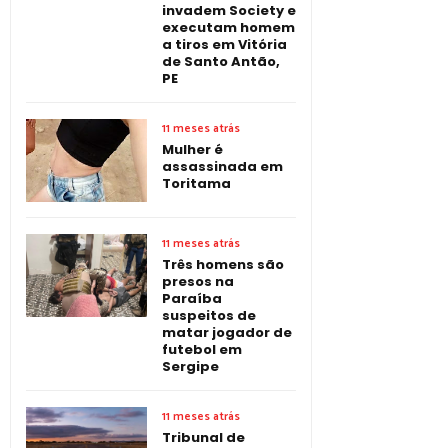
invadem Society e
executam homem
a tiros em Vitória
de Santo Antão,
PE
11 meses atrás
Mulher é
assassinada em
Toritama
11 meses atrás
Três homens são
presos na
Paraíba
suspeitos de
matar jogador de
futebol em
Sergipe
11 meses atrás
Tribunal de