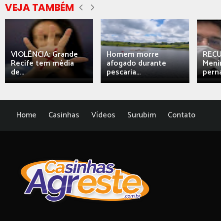
VEJA TAMBÉM
VIOLÊNCIA: Grande
Homem morre
REC
Recife tem média
afogado durante
Meni
de...
pescaria...
perna
Home
Casinhas
Vídeos
Surubim
Contato