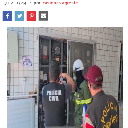
13.1.21
17:44
por
casinhas agreste
/