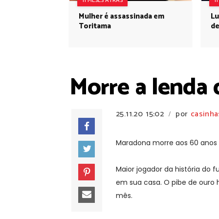
11 MESES ATRÁS
1
Mulher é assassinada em
Lu
Toritama
de
Morre a lenda
25.11.20
15:02
por
casinha
/
Maradona morre aos 60 anos
Maior jogador da história do 
em sua casa. O pibe de ouro h
mês.