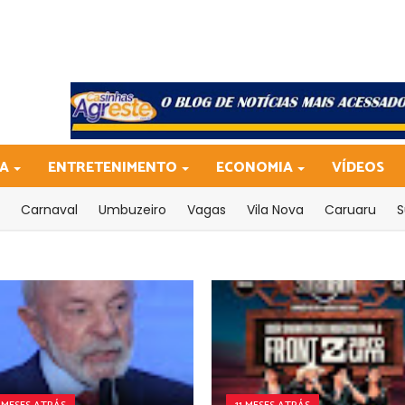
CA
ENTRETENIMENTO
ECONOMIA
VÍDEOS
Carnaval
Umbuzeiro
Vagas
Vila Nova
Caruaru
S