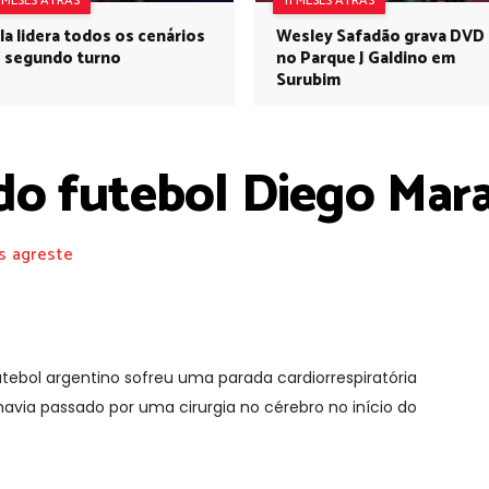
1 MESES ATRÁS
11 MESES ATRÁS
la lidera todos os cenários
Wesley Safadão grava DVD
 segundo turno
no Parque J Galdino em
Surubim
 do futebol Diego Mar
s agreste
futebol argentino sofreu uma parada cardiorrespiratória
avia passado por uma cirurgia no cérebro no início do