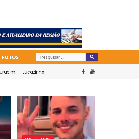
FOTOS
urubim
Jucazinho