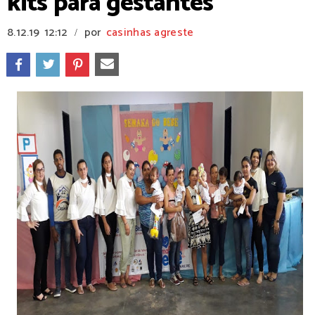
kits para gestantes
8.12.19
12:12
por
casinhas agreste
/