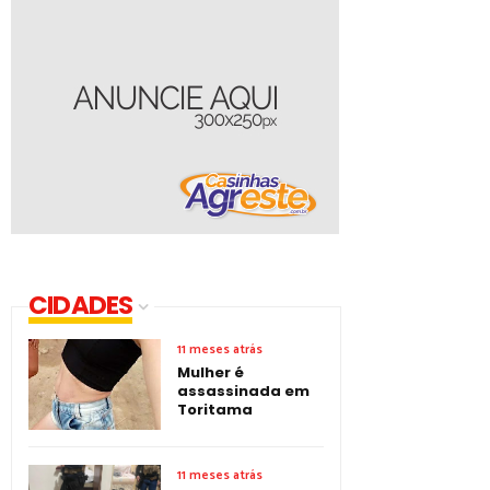
CIDADES
11 meses atrás
Mulher é
assassinada em
Toritama
11 meses atrás