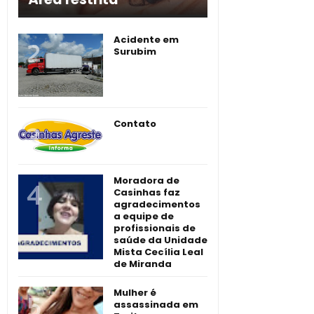
Acidente em
Surubim
Contato
Moradora de
Casinhas faz
agradecimentos
a equipe de
profissionais de
saúde da Unidade
Mista Cecília Leal
de Miranda
Mulher é
assassinada em